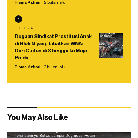
Risma Azhari
2 bulan lalu
5
EDITORIAL
Dugaan Sindikat Prostitusi Anak
di Blok M yang Libatkan WNA:
Dari Cuitan di X hingga ke Meja
Polda
Risma Azhari
3 bulan lalu
You May Also Like