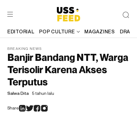
EDITORIAL
POP CULTURE
MAGAZINES
DRAFT
BREAKING NEWS
Banjir Bandang NTT, Warga
Terisolir Karena Akses
Terputus
Salwa Dita
5 tahun lalu
Share