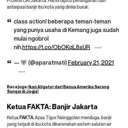
Provinsi DKI Jakarta. Hal ini dipicu penanganan dan
antisipasi banjir ibu kota yang dinilai buruk.
class action! beberapa teman-teman
yang punya usaha di Kemang juga sudah
mulai ngobrol
nih.
https://t.co/ObOKqL8sUR
—
(@aparatmati)
February 21, 2021
Baca juga:
Ikan Aligator dari Benua Amerika Serang
Sungai di Jogja!
Ketua FAKTA: Banjir Jakarta
Ketua
FAKTA
, Azas Tigor Nainggolan menduga, banjir
yang terjadi di ibu kota dikarenakan sistem saluran air