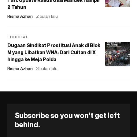
2 Tahun
Risma Azhari
2 bulan lalu
EDITORIAL
Dugaan Sindikat Prostitusi Anak di Blok
M yang Libatkan WNA: Dari Cuitan di X
hingga ke Meja Polda
Risma Azhari
3 bulan lalu
Subscribe so you won’t get left
behind.