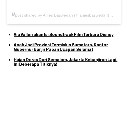
A post shared by Anies Baswedan (@aniesbaswedan)
Via Vallen akan Isi Soundtrack Film Terbaru Disney
Aceh Jadi Provinsi Termiskin Sumatera, Kantor
Gubernur Banjir Papan Ucapan Selamat
Hujan Deras Dari Semalam, Jakarta Kebanjiran Lagi.
Ini Beberapa Titiknya!