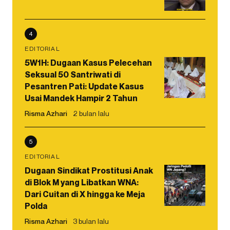
4
EDITORIAL
5W1H: Dugaan Kasus Pelecehan
Seksual 50 Santriwati di
Pesantren Pati: Update Kasus
Usai Mandek Hampir 2 Tahun
Risma Azhari
2 bulan lalu
5
EDITORIAL
Dugaan Sindikat Prostitusi Anak
di Blok M yang Libatkan WNA:
Dari Cuitan di X hingga ke Meja
Polda
Risma Azhari
3 bulan lalu