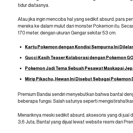
tidur diatasnya.
Atau jika ingin mencoba hal yang sedikit absurd, para pe
mereka ke dalam mulut dari monster Pokemon itu. Secara 
170 meter, dengan ukuran Gengar sekitar 53 cm.
Kartu Pokemon dengan Kondisi Sempurna Ini Dilelang
Gucci Kasih Teaser Kolaborasi dengan Pokemon G
Pokemon Jadi Tema Sebuah Pesawat Maskapai Jepa
Mirip Pikachu, Hewan Ini Disebut Sebagai Pokemon 
Premium Bandai sendiri menyebutkan bahwa bantal denga
beberapa fungsi. Salah satunya seperti mengistirahatkan 
Menariknya meski sedikit absurd, aksesoris yang di jua
3,6 Juta, Bantal yang dijual lewat website resmi dari Pr