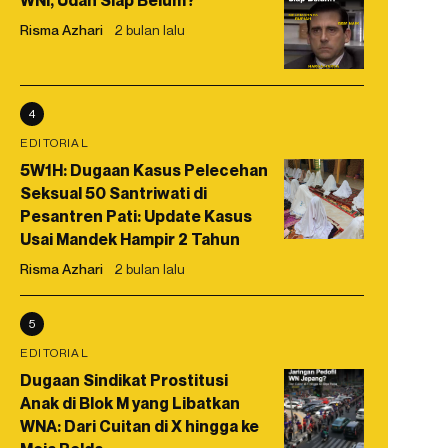
WNI, Udah Siap Belum?
Risma Azhari
2 bulan lalu
4
EDITORIAL
5W1H: Dugaan Kasus Pelecehan
Seksual 50 Santriwati di
Pesantren Pati: Update Kasus
Usai Mandek Hampir 2 Tahun
Risma Azhari
2 bulan lalu
5
EDITORIAL
Dugaan Sindikat Prostitusi
Anak di Blok M yang Libatkan
WNA: Dari Cuitan di X hingga ke