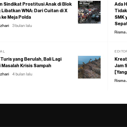
 Sindikat Prostitusi Anak di Blok
Ada H
 Libatkan WNA: Dari Cuitan di X
Tidak
 ke Meja Polda
SMK y
Sepat
zhari
3 bulan lalu
Risma 
IAL
EDITO
Turis yang Berulah, Bali Lagi
Kreat
 Masalah Krisis Sampah
Jam S
[Yang
zhari
4 bulan lalu
Risma 