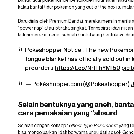
Bantal tidur pokemon berbentuk/bermotif salah satu kar
kalau bantal tidur pokemon yang out of the box itu mal
Baru dirilis oleh Premium Bandai, mereka memilih meril
“power nap” atau istiraha singkat. Terinspirasi dari rilis
kali ini mereka merilis sebuah bantal yang bentuknya diam
Pokeshopper Notice : The new Pokémon
tongue blanket has officially sold out in
preorders
https://t.co/NrIThYMf50
pic.
— Pokéshopper.com (@Pokeshopper)
J
Selain bentuknya yang aneh, banta
cara pemakaian yang “absurd
Sejalan dengan konsep “
Ghost-type Pokémon’s
” yang t
bisa mengeluarkan lidah berwarna ungu dari sosok Genga