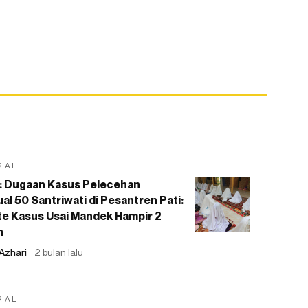
RIAL
: Dugaan Kasus Pelecehan
al 50 Santriwati di Pesantren Pati:
e Kasus Usai Mandek Hampir 2
n
Azhari
2 bulan lalu
RIAL