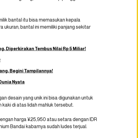
milik bantal itu bisa memasukan kepala
ukuran, bantal ini memiliki panjang sekitar
, Diperkirakan Tembus Nilai Rp 5 Miliar!
O
ng, Begini Tampilannya!
Dunia Nyata
n desain yang unik ini bisa digunakan untuk
kaki di atas lidah mahluk tersebut.
l dengan harga ¥25,950 atau setara dengan IDR
emium Bandai kabarnya sudah ludes terjual.