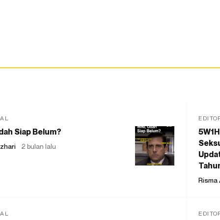
IAL
EDITO
dah Siap Belum?
5W1H
Seksu
zhari
2 bulan lalu
Updat
Tahu
Risma 
IAL
EDITO