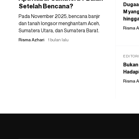
Dugaan
Setelah Bencana?
M yang
Pada November 2025, bencana banjir
hingga
dan tanah longsor menghantam Aceh,
Risma A
Sumatera Utara, dan Sumatera Barat.
Risma Azhari
1 bulan lalu
EDITOR
Bukan 
Hadapi
Risma A