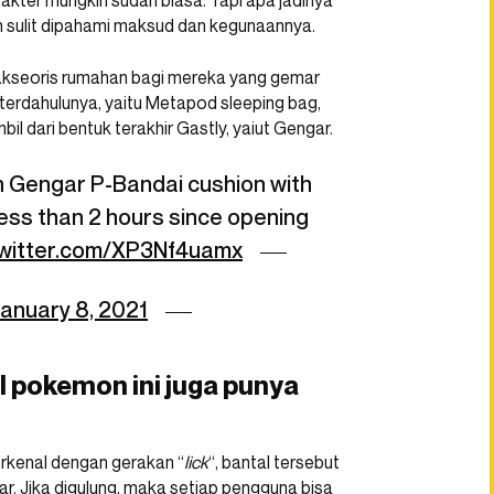
akter mungkin sudah biasa. Tapi apa jadinya
ah sulit dipahami maksud dan kegunaannya.
is akseoris rumahan bagi mereka yang gemar
an terdahulunya, yaitu Metapod sleeping bag,
bil dari bentuk terakhir Gastly, yaiut Gengar.
 Gengar P-Bandai cushion with
 less than 2 hours since opening
twitter.com/XP3Nf4uamx
anuary 8, 2021
l pokemon ini juga punya
erkenal dengan gerakan “
lick
“, bantal tersebut
r. Jika digulung, maka setiap pengguna bisa