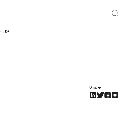
E US
Share