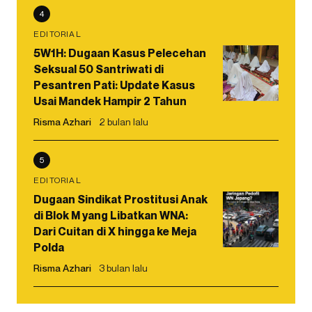
4
EDITORIAL
5W1H: Dugaan Kasus Pelecehan
Seksual 50 Santriwati di
Pesantren Pati: Update Kasus
Usai Mandek Hampir 2 Tahun
Risma Azhari
2 bulan lalu
5
EDITORIAL
Dugaan Sindikat Prostitusi Anak
di Blok M yang Libatkan WNA:
Dari Cuitan di X hingga ke Meja
Polda
Risma Azhari
3 bulan lalu