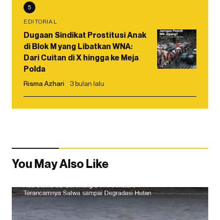
5
EDITORIAL
Dugaan Sindikat Prostitusi Anak
di Blok M yang Libatkan WNA:
Dari Cuitan di X hingga ke Meja
Polda
Risma Azhari
3 bulan lalu
You May Also Like