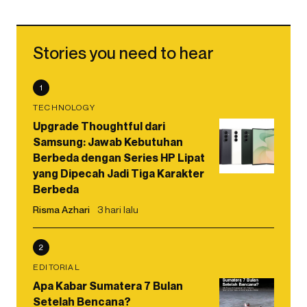
Stories you need to hear
1
TECHNOLOGY
Upgrade Thoughtful dari
Samsung: Jawab Kebutuhan
Berbeda dengan Series HP Lipat
yang Dipecah Jadi Tiga Karakter
Berbeda
Risma Azhari
3 hari lalu
2
EDITORIAL
Apa Kabar Sumatera 7 Bulan
Setelah Bencana?