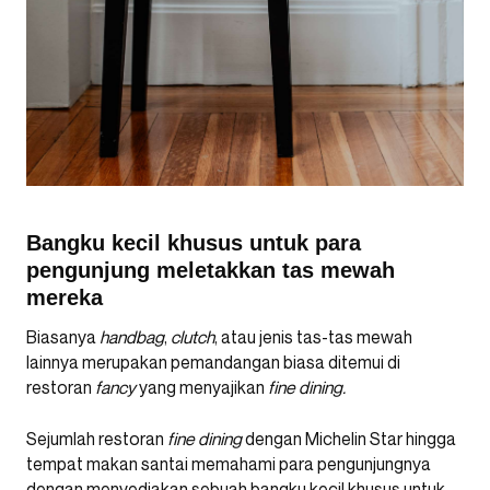
Bangku kecil khusus untuk para
pengunjung meletakkan tas mewah
mereka
Biasanya
handbag
,
clutch
, atau jenis tas-tas mewah
lainnya merupakan pemandangan biasa ditemui di
restoran
fancy
yang menyajikan
fine dining.
Sejumlah restoran
fine dining
dengan Michelin Star hingga
tempat makan santai memahami para pengunjungnya
dengan menyediakan sebuah bangku kecil khusus untuk