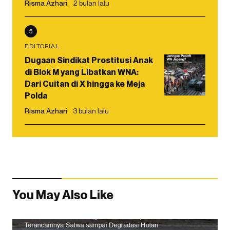
Risma Azhari
2 bulan lalu
5
EDITORIAL
Dugaan Sindikat Prostitusi Anak
di Blok M yang Libatkan WNA:
Dari Cuitan di X hingga ke Meja
Polda
Risma Azhari
3 bulan lalu
You May Also Like