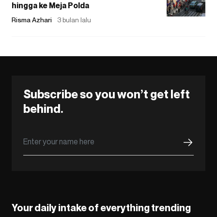
hingga ke Meja Polda
Risma Azhari
3 bulan lalu
Subscribe so you won’t get left
behind.
Your daily intake of everything trending