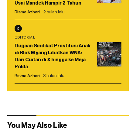
Usai Mandek Hampir 2 Tahun
Risma Azhari
2 bulan lalu
5
EDITORIAL
Dugaan Sindikat Prostitusi Anak
di Blok M yang Libatkan WNA:
Dari Cuitan di X hingga ke Meja
Polda
Risma Azhari
3 bulan lalu
You May Also Like