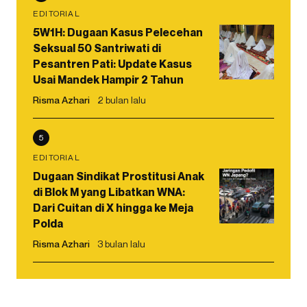
EDITORIAL
5W1H: Dugaan Kasus Pelecehan
Seksual 50 Santriwati di
Pesantren Pati: Update Kasus
Usai Mandek Hampir 2 Tahun
Risma Azhari
2 bulan lalu
5
EDITORIAL
Dugaan Sindikat Prostitusi Anak
di Blok M yang Libatkan WNA:
Dari Cuitan di X hingga ke Meja
Polda
Risma Azhari
3 bulan lalu