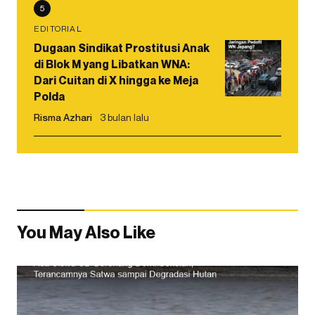
5
EDITORIAL
Dugaan Sindikat Prostitusi Anak
di Blok M yang Libatkan WNA:
Dari Cuitan di X hingga ke Meja
Polda
Risma Azhari
3 bulan lalu
You May Also Like