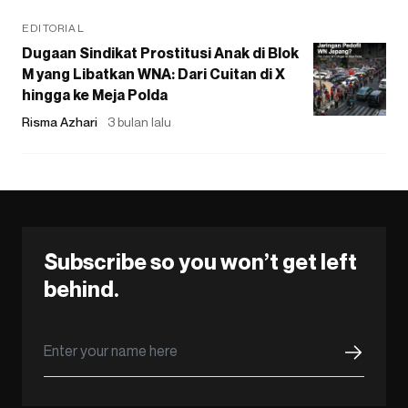
EDITORIAL
Dugaan Sindikat Prostitusi Anak di Blok
M yang Libatkan WNA: Dari Cuitan di X
hingga ke Meja Polda
Risma Azhari
3 bulan lalu
Subscribe so you won’t get left
behind.