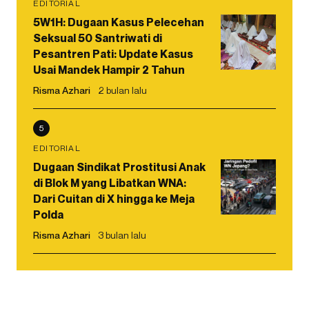
EDITORIAL
5W1H: Dugaan Kasus Pelecehan
Seksual 50 Santriwati di
Pesantren Pati: Update Kasus
Usai Mandek Hampir 2 Tahun
Risma Azhari
2 bulan lalu
5
EDITORIAL
Dugaan Sindikat Prostitusi Anak
di Blok M yang Libatkan WNA:
Dari Cuitan di X hingga ke Meja
Polda
Risma Azhari
3 bulan lalu