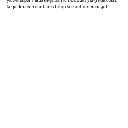
ya walaupun harus kerja dari rumah. Buat yang tidak bisa
kerja di rumah dan harus tetap ke kantor, semangat!