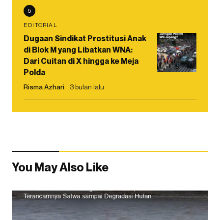
5
EDITORIAL
Dugaan Sindikat Prostitusi Anak
di Blok M yang Libatkan WNA:
Dari Cuitan di X hingga ke Meja
Polda
Risma Azhari
3 bulan lalu
You May Also Like