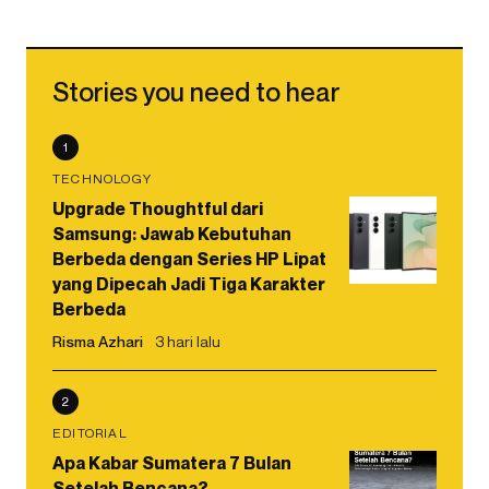
Stories you need to hear
1
TECHNOLOGY
Upgrade Thoughtful dari
Samsung: Jawab Kebutuhan
Berbeda dengan Series HP Lipat
yang Dipecah Jadi Tiga Karakter
Berbeda
Risma Azhari
3 hari lalu
2
EDITORIAL
Apa Kabar Sumatera 7 Bulan
Setelah Bencana?