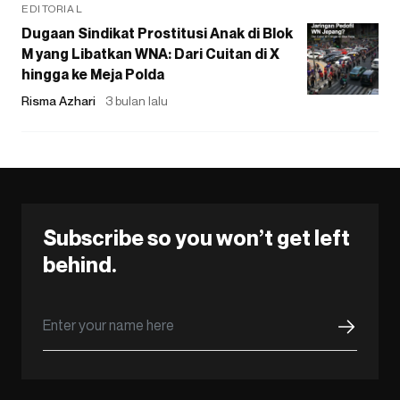
EDITORIAL
Dugaan Sindikat Prostitusi Anak di Blok
M yang Libatkan WNA: Dari Cuitan di X
hingga ke Meja Polda
Risma Azhari
3 bulan lalu
Subscribe so you won’t get left
behind.