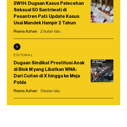
5W1H: Dugaan Kasus Pelecehan
Seksual 50 Santriwati di
Pesantren Pati: Update Kasus
Usai Mandek Hampir 2 Tahun
Risma Azhari
2 bulan lalu
5
EDITORIAL
Dugaan Sindikat Prostitusi Anak
di Blok M yang Libatkan WNA:
Dari Cuitan di X hingga ke Meja
Polda
Risma Azhari
3 bulan lalu