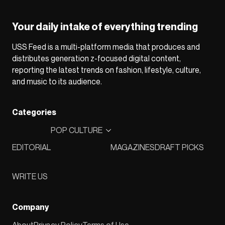
Your daily intake of everything trending
USS Feed is a multi-platform media that produces and
distributes generation z-focused digital content,
reporting the latest trends on fashion, lifestyle, culture,
and music to its audience.
Categories
POP CULTURE
EDITORIAL
MAGAZINES
DRAFT PICKS
WRITE US
Company
About
Privacy Policy
Terms of Use