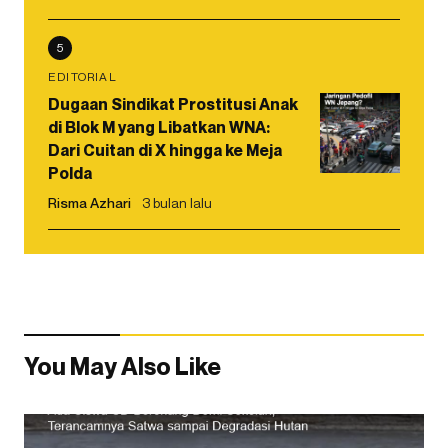
5
EDITORIAL
Dugaan Sindikat Prostitusi Anak
di Blok M yang Libatkan WNA:
Dari Cuitan di X hingga ke Meja
Polda
Risma Azhari
3 bulan lalu
You May Also Like