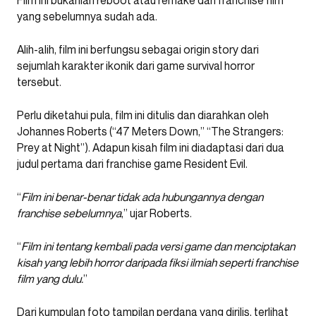
Film ini bukanlah reboot atau remake dari franchise film
yang sebelumnya sudah ada.
Alih-alih, film ini berfungsu sebagai origin story dari
sejumlah karakter ikonik dari game survival horror
tersebut.
Perlu diketahui pula, film ini ditulis dan diarahkan oleh
Johannes Roberts (“47 Meters Down,” “The Strangers:
Prey at Night”). Adapun kisah film ini diadaptasi dari dua
judul pertama dari franchise game Resident Evil.
“
Film ini benar-benar tidak ada hubungannya dengan
franchise sebelumnya
,” ujar Roberts.
“
Film ini tentang kembali pada versi game dan menciptakan
kisah yang lebih horror daripada fiksi ilmiah seperti franchise
film yang dulu.
”
Dari kumpulan foto tampilan perdana yang dirilis, terlihat