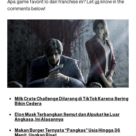
Apa game favorit lo dari franchise ini? Let
us
know in the
comments below!
Milk Crate Challenge Dilarang di TikTok Karena Sering
Bikin Cedera
Elon Musk Terbangkan Semut dan Alpukat ke Luar
Angkasa, Ini Alasannya
Makan Burger Ternyata “Pangkas” Usia Hingga 36
Menit, Ungkap Riset