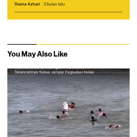
Risma Azhari
3 bulan lalu
You May Also Like