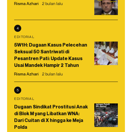
Risma Azhari
2 bulan lalu
4
EDITORIAL
5W1H: Dugaan Kasus Pelecehan
Seksual 50 Santriwati di
Pesantren Pati: Update Kasus
Usai Mandek Hampir 2 Tahun
Risma Azhari
2 bulan lalu
5
EDITORIAL
Dugaan Sindikat Prostitusi Anak
di Blok M yang Libatkan WNA:
Dari Cuitan di X hingga ke Meja
Polda