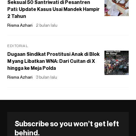
Seksual 50 Santriwati di Pesantren
Pati: Update Kasus Usai Mandek Hampir
2 Tahun
Risma Azhari
2 bulan lalu
EDITORIAL
Dugaan Sindikat Prostitusi Anak di Blok
M yang Libatkan WNA: Dari Cuitan di X
hingga ke Meja Polda
Risma Azhari
3 bulan lalu
Subscribe so you won’t get left
behind.