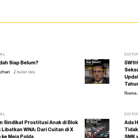
IAL
EDITO
dah Siap Belum?
5W1H
Seksu
zhari
2 bulan lalu
Updat
Tahu
Risma 
IAL
EDITO
 Sindikat Prostitusi Anak di Blok
Ada H
 Libatkan WNA: Dari Cuitan di X
Tidak
 ke Meja Polda
SMK y