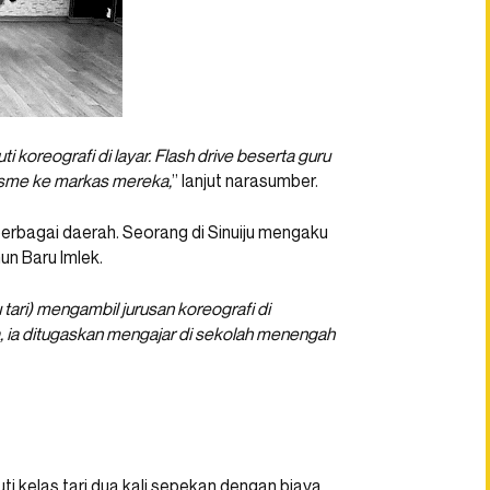
 koreografi di layar. Flash drive beserta guru
lisme ke markas mereka,
” lanjut narasumber.
erbagai daerah. Seorang di Sinuiju mengaku
un Baru Imlek.
tari) mengambil jurusan koreografi di
 ia ditugaskan mengajar di sekolah menengah
 kelas tari dua kali sepekan dengan biaya