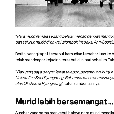
“
Para murid remaja sedang belajar menari dengan mengikuti
dan seluruh murid di bawa Kelompok Inspeksi Anti-Sosia
Berita penagkapat tersebut kemudian tersebar luas ke b
telah mendengar kejadian tersebut dua hari sebelum Tah
“
Dari yang saya dengar lewat telepon, perempuan ini (guru 
Universitas Seni Pyongsong. Beberapa tahun sebelumnya,
atas Okchon di Pyongsong
,” tutur sumber lainnya.
Murid lebih bersemangat …
Sumber yang sama menyebut bahwa para murid mengikuti