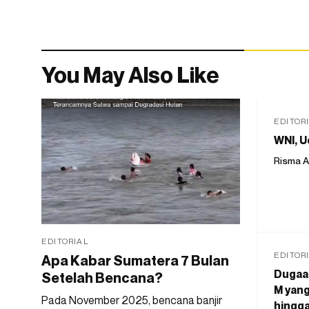
You May Also Like
EDITOR
WNI, U
Risma A
EDITORIAL
EDITOR
Apa Kabar Sumatera 7 Bulan
Dugaan
Setelah Bencana?
M yang
Pada November 2025, bencana banjir
hingga