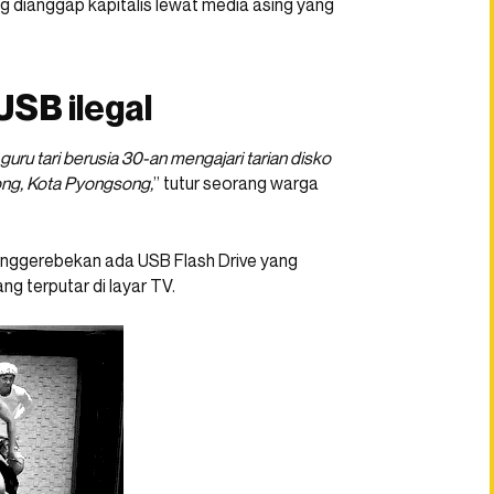
g dianggap kapitalis lewat media asing yang
USB ilegal
ru tari berusia 30-an mengajari tarian disko
dong, Kota Pyongsong,
” tutur seorang warga
enggerebekan ada USB Flash Drive yang
g terputar di layar TV.