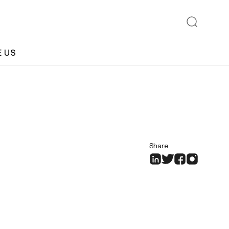
E US
Share