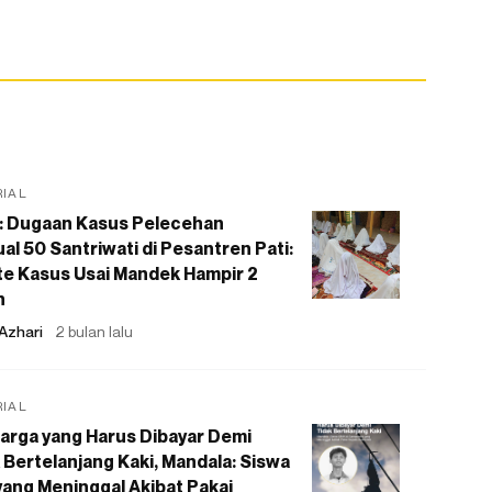
RIAL
: Dugaan Kasus Pelecehan
al 50 Santriwati di Pesantren Pati:
e Kasus Usai Mandek Hampir 2
n
Azhari
2 bulan lalu
RIAL
arga yang Harus Dibayar Demi
 Bertelanjang Kaki, Mandala: Siswa
ang Meninggal Akibat Pakai