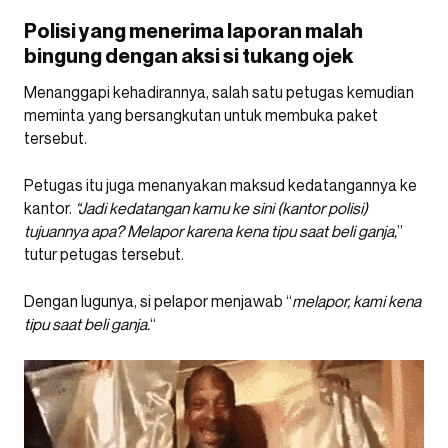
Polisi yang menerima laporan malah
bingung dengan aksi si tukang ojek
Menanggapi kehadirannya, salah satu petugas kemudian
meminta yang bersangkutan untuk membuka paket
tersebut.
Petugas itu juga menanyakan maksud kedatangannya ke
kantor.
“Jadi kedatangan kamu ke sini (kantor polisi)
tujuannya apa? Melapor karena kena tipu saat beli ganja,
”
tutur petugas tersebut.
Dengan lugunya, si pelapor menjawab “
melapor, kami kena
tipu saat beli ganja.
“