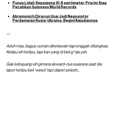
Punya Lidah Sepanjang 10,8 sentimeter, Pria Ini Siap
Pecahkan Guinness World Records
Abramovich Diracun Usai Jadi Negosiator
Perdamaian Rusia-Ukraina, Begini Kejadiannya
—
Aduh mas, bagus cuman diketawain tapi enggak ditangkep.
Ketipu sih ketipu, tapi kan yang di beli g*nja yah.
Gak kebayang sih gimana akward-nya suasana saat dia
lapor ketipu beli ‘weed’ tapi dapet seledri…