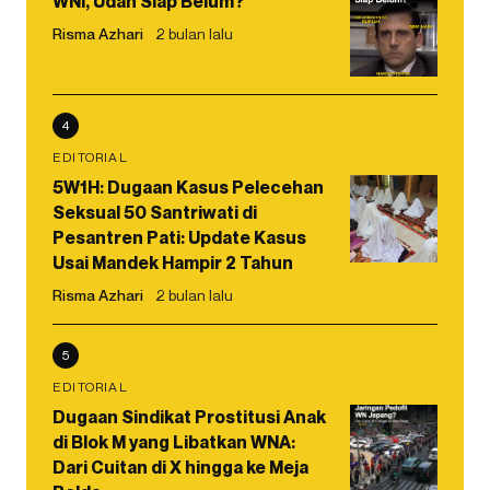
WNI, Udah Siap Belum?
Risma Azhari
2 bulan lalu
4
EDITORIAL
5W1H: Dugaan Kasus Pelecehan
Seksual 50 Santriwati di
Pesantren Pati: Update Kasus
Usai Mandek Hampir 2 Tahun
Risma Azhari
2 bulan lalu
5
EDITORIAL
Dugaan Sindikat Prostitusi Anak
di Blok M yang Libatkan WNA:
Dari Cuitan di X hingga ke Meja