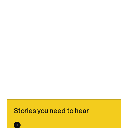
Stories you need to hear
1