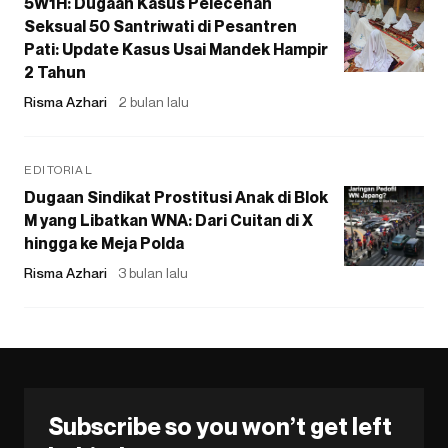
5W1H: Dugaan Kasus Pelecehan
Seksual 50 Santriwati di Pesantren
Pati: Update Kasus Usai Mandek Hampir
2 Tahun
Risma Azhari
2 bulan lalu
EDITORIAL
Dugaan Sindikat Prostitusi Anak di Blok
M yang Libatkan WNA: Dari Cuitan di X
hingga ke Meja Polda
Risma Azhari
3 bulan lalu
Subscribe so you won’t get left