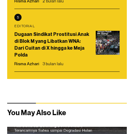
Risma Azhari
2 bulan lalu
5
EDITORIAL
Dugaan Sindikat Prostitusi Anak
di Blok M yang Libatkan WNA:
Dari Cuitan di X hingga ke Meja
Polda
Risma Azhari
3 bulan lalu
You May Also Like