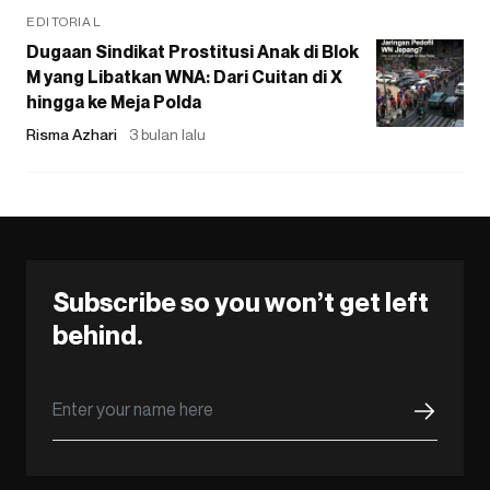
EDITORIAL
Dugaan Sindikat Prostitusi Anak di Blok
M yang Libatkan WNA: Dari Cuitan di X
hingga ke Meja Polda
Risma Azhari
3 bulan lalu
Subscribe so you won’t get left
behind.