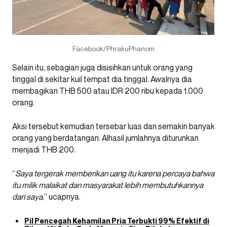
Facebook/PhrakuPhanom
Selain itu, sebagian juga disisihkan untuk orang yang
tinggal di sekitar kuil tempat dia tinggal. Awalnya dia
membagikan THB 500 atau IDR 200 ribu kepada 1.000
orang.
Aksi tersebut kemudian tersebar luas dan semakin banyak
orang yang berdatangan. Alhasil jumlahnya diturunkan
menjadi THB 200.
“
Saya tergerak memberikan uang itu karena percaya bahwa
itu milik malaikat dan masyarakat lebih membutuhkannya
dari saya
,” ucapnya.
Pil Pencegah Kehamilan Pria Terbukti 99% Efektif di