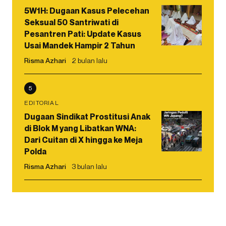
5W1H: Dugaan Kasus Pelecehan
Seksual 50 Santriwati di
Pesantren Pati: Update Kasus
Usai Mandek Hampir 2 Tahun
Risma Azhari
2 bulan lalu
5
EDITORIAL
Dugaan Sindikat Prostitusi Anak
di Blok M yang Libatkan WNA:
Dari Cuitan di X hingga ke Meja
Polda
Risma Azhari
3 bulan lalu