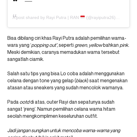
A post shared by Rayi Putra | RAN
(@rayiputra26)
Bisa dibilang ciri khas Rayi Putra adalah pemilihan warna-
wara yang ‘
popping out’,
seperti
green
,
yellow
bahkan
pink.
Meski demikian, caranya memadukan warna tersebut
sangatlah ciamik.
Salah satu tips yang bisa Lo coba adalah menggunakan
celana dengan tone yang gelap (
black
) saat mengenakan
atasan atau sneakers yang sudah mencolok warnanya.
Pada
ootd
di atas, outer Rayi dan sepatunya sudah
sangat ‘jreng’. Namun pemilihan celana warna hitam
seolah mengkomplimen keseluruhan outfit.
Jadi jangan sungkan untuk mencoba warna-warna yang