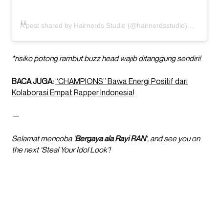
A post shared by Hairnerds Studio (@hairnerdsstudio)
*risiko potong rambut buzz head wajib ditanggung sendiri!
BACA JUGA:
“CHAMPIONS” Bawa Energi Positif dari
Kolaborasi Empat Rapper Indonesia!
—
Selamat mencoba ‘
Bergaya ala Rayi RAN
‘, and see you on
the next ‘Steal Your Idol Look’!