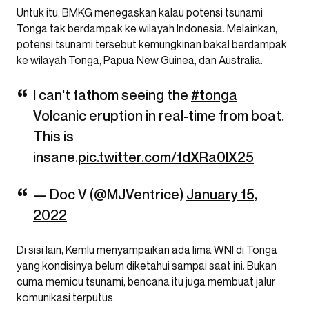
Untuk itu, BMKG menegaskan kalau potensi tsunami
Tonga tak berdampak ke wilayah Indonesia. Melainkan,
potensi tsunami tersebut kemungkinan bakal berdampak
ke wilayah Tonga, Papua New Guinea, dan Australia.
I can't fathom seeing the
#tonga
Volcanic eruption in real-time from boat.
This is
insane.
pic.twitter.com/1dXRa0lX25
— Doc V (@MJVentrice)
January 15,
2022
Di sisi lain, Kemlu
menyampaikan
ada lima WNI di Tonga
yang kondisinya belum diketahui sampai saat ini. Bukan
cuma memicu tsunami, bencana itu juga membuat jalur
komunikasi terputus.