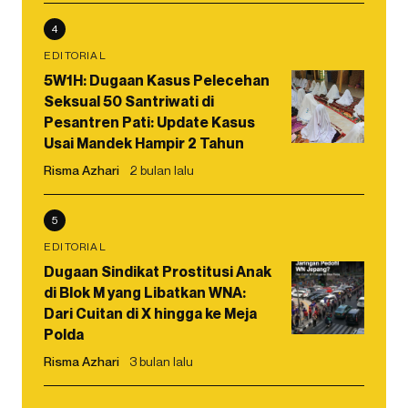
4
EDITORIAL
5W1H: Dugaan Kasus Pelecehan
Seksual 50 Santriwati di
Pesantren Pati: Update Kasus
Usai Mandek Hampir 2 Tahun
Risma Azhari
2 bulan lalu
5
EDITORIAL
Dugaan Sindikat Prostitusi Anak
di Blok M yang Libatkan WNA:
Dari Cuitan di X hingga ke Meja
Polda
Risma Azhari
3 bulan lalu