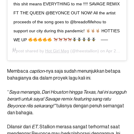
this shit means EVERYTHING to me !!!! SAVAGE REMIX
FT THE QUEEN @BEYONCE OUT NOW! All the artist
proceeds of the song goes to @breadoflifehou to
support our city during this pandemic!
HOTTIES
WE UP
A post shared by
Hot Girl Meg
(@theestallion) on
Apr 29, 2020 at 12:17pm PDT
Membaca
caption
-nya saja sudah menunjukkan betapa
bahagianya dia dalam proyek lagu kali ini.
“
Saya menangis, Dari Houston hingga Texas, hal ini sungguh
berarti untuk saya! Savage remix featuring sang ratu
Beyonce rilis sekarang!”
tulisnya dengan penuh semangat
dan bahagia.
Dilansir dari
ET
, Stallion merasa sangat terhormat saat
mendengar Beyonce mau berkolaborasi dengannya. Ini