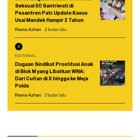
Seksual 50 Santriwati di
Pesantren Pati: Update Kasus
Usai Mandek Hampir 2 Tahun
Risma Azhari
2 bulan lalu
5
EDITORIAL
Dugaan Sindikat Prostitusi Anak
di Blok M yang Libatkan WNA:
Dari Cuitan di X hingga ke Meja
Polda
Risma Azhari
3 bulan lalu