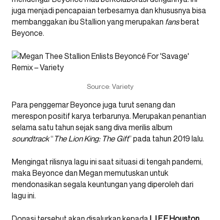
juga menjadi pencapaian terbesarnya dan khususnya bisa
membanggakan ibu Stallion yang merupakan
fans
berat
Beyonce.
Source: Variety
Para penggemar Beyonce juga turut senang dan
merespon positif karya terbarunya. Merupakan penantian
selama satu tahun sejak sang diva merilis album
soundtrack
“
The Lion King: The Gift
” pada tahun 2019 lalu.
Mengingat rilisnya lagu ini saat situasi di tengah pandemi,
maka Beyonce dan Megan memutuskan untuk
mendonasikan segala keuntungan yang diperoleh dari
lagu ini.
Donasi tersebut akan disalurkan kepada
L.I.F.E Houston
,