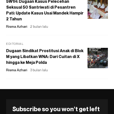
5W1H: Dugaan Kasus Pelecehan
Seksual 50 Santriwati di Pesantren
Pati: Update Kasus Usai Mandek Hampir
2 Tahun
Risma Azhari
2 bulan lalu
EDITORIAL
Dugaan Sindikat Prostitusi Anak di Blok
M yang Libatkan WNA: Dari Cuitan di X
hingga ke Meja Polda
Risma Azhari
3 bulan lalu
Subscribe so you won’t get left