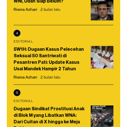
WNI, Udah Siap Belum?
Risma Azhari
2 bulan lalu
4
EDITORIAL
5W1H: Dugaan Kasus Pelecehan
Seksual 50 Santriwati di
Pesantren Pati: Update Kasus
Usai Mandek Hampir 2 Tahun
Risma Azhari
2 bulan lalu
5
EDITORIAL
Dugaan Sindikat Prostitusi Anak
di Blok M yang Libatkan WNA:
Dari Cuitan di X hingga ke Meja