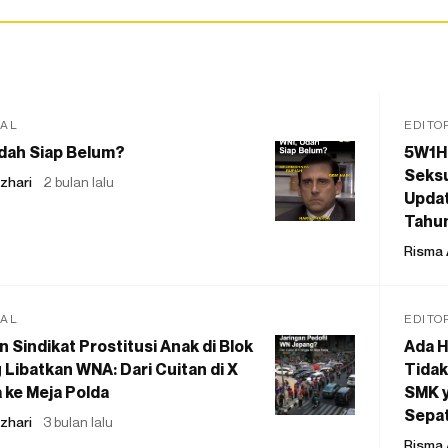
IAL
EDITO
dah Siap Belum?
5W1H
Seksu
zhari
2 bulan lalu
Updat
Tahu
Risma 
IAL
EDITO
 Sindikat Prostitusi Anak di Blok
Ada H
 Libatkan WNA: Dari Cuitan di X
Tidak
 ke Meja Polda
SMK y
Sepat
zhari
3 bulan lalu
Risma 