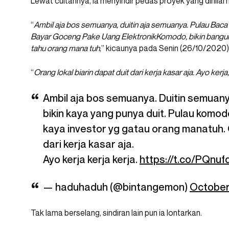
Lewat cuitannya, ia menyindir pedas proyek yang dinilai
“
Ambil aja bos semuanya, duitin aja semuanya. Pulau Baca
Bayar Goceng Pake Uang ElektronikKomodo, bikin bangun
tahu orang mana tuh
,” kicaunya pada Senin (26/10/2020)
“
Orang lokal biarin dapat duit dari kerja kasar aja. Ayo kerja,
Ambil aja bos semuanya. Duitin semuan
bikin kaya yang punya duit. Pulau komo
kaya investor yg gatau orang manatuh. O
dari kerja kasar aja.
Ayo kerja kerja kerja.
https://t.co/PQnuf
— haduhaduh (@bintangemon)
October
Tak lama berselang, sindiran lain pun ia lontarkan.