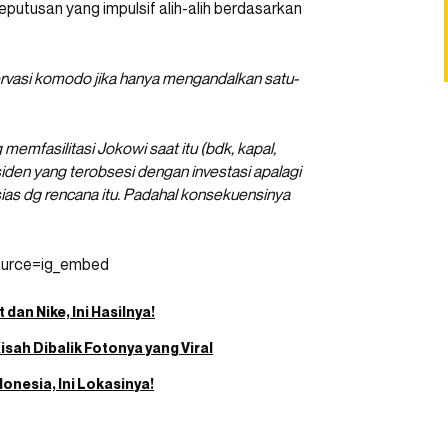
 keputusan yang impulsif alih-alih berdasarkan
rvasi komodo jika hanya mengandalkan satu-
memfasilitasi Jokowi saat itu (bdk, kapal,
den yang terobsesi dengan investasi apalagi
sias dg rencana itu. Padahal konsekuensinya
ource=ig_embed
dan Nike, Ini Hasilnya!
sah Dibalik Fotonya yang Viral
onesia, Ini Lokasinya!