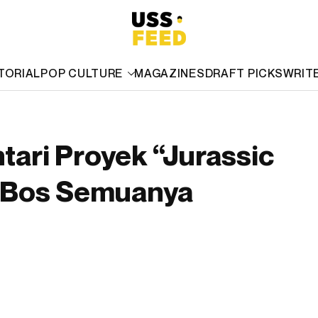
TORIAL
POP CULTURE
MAGAZINES
DRAFT PICKS
WRIT
ari Proyek “Jurassic
a Bos Semuanya