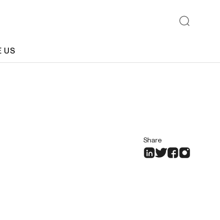
E US
Share