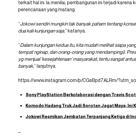
terkait hal ini. Ia menilai, pembangunan ini terjadi karena
perencanaan yang matang.
“
Jokowi sendiri mungkin tak banyak paham tentang konse
dua kali kunjungan saja
,” katanya.
“
Dalam kunjungan kedua itu, kita mudah melihat siapa yang 
tempat nginap, dan orang-orang yang mendampingi). Presi
yg menjual ‘kesejahteraan’ masyarakat, tentu sangat antu
banyak
,” lanjutnya.
https://www.instagram.com/p/CGsBpd7ALRm/?utm_s
Sony PlayStation Berkolaborasi dengan Travis Scott 
Komodo Hadang Truk Jadi Sorotan Jagat Maya, Ini Ki
Jokowi Resmikan Jembatan Terpanjang Ketiga di Ind
–