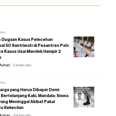
RIAL
: Dugaan Kasus Pelecehan
al 50 Santriwati di Pesantren Pati:
e Kasus Usai Mandek Hampir 2
n
Azhari
2 bulan lalu
RIAL
arga yang Harus Dibayar Demi
 Bertelanjang Kaki, Mandala: Siswa
ang Meninggal Akibat Pakai
u Kekecilan
Azhari
3 bulan lalu