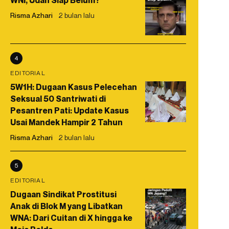
WNI, Udah Siap Belum?
Risma Azhari
2 bulan lalu
4
EDITORIAL
5W1H: Dugaan Kasus Pelecehan
Seksual 50 Santriwati di
Pesantren Pati: Update Kasus
Usai Mandek Hampir 2 Tahun
Risma Azhari
2 bulan lalu
5
EDITORIAL
Dugaan Sindikat Prostitusi
Anak di Blok M yang Libatkan
WNA: Dari Cuitan di X hingga ke