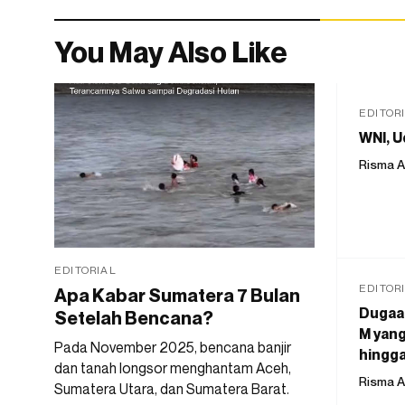
You May Also Like
EDITOR
WNI, U
Risma A
EDITORIAL
EDITOR
Apa Kabar Sumatera 7 Bulan
Dugaan
Setelah Bencana?
M yang
Pada November 2025, bencana banjir
hingga
dan tanah longsor menghantam Aceh,
Risma A
Sumatera Utara, dan Sumatera Barat.