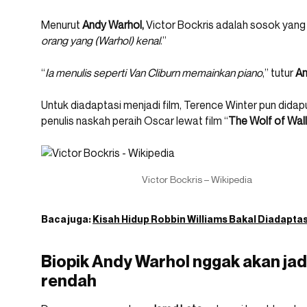
Menurut
Andy Warhol,
Victor Bockris adalah sosok yang 
orang yang (Warhol) kenal
.”
“
Ia menulis seperti Van Cliburn memainkan piano
,” tutur
An
Untuk diadaptasi menjadi film, Terence Winter pun didapu
penulis naskah peraih Oscar lewat film “
The Wolf of Wall
Victor Bockris – Wikipedia
Baca juga:
Kisah Hidup Robbin Williams Bakal Diadapta
Biopik Andy Warhol nggak akan jadi
rendah