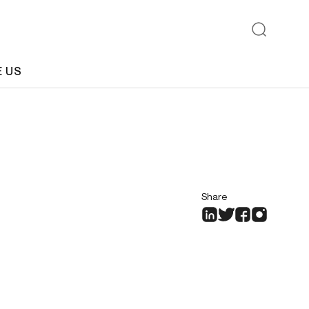
E US
Share