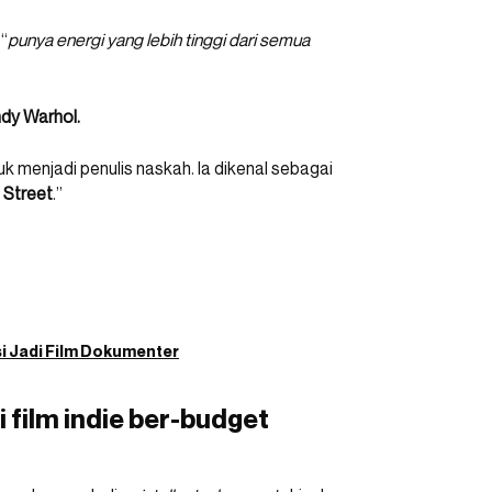
“
punya energi yang lebih tinggi dari semua
dy Warhol.
k menjadi penulis naskah. Ia dikenal sebagai
 Street
.”
si Jadi Film Dokumenter
 film indie ber-budget