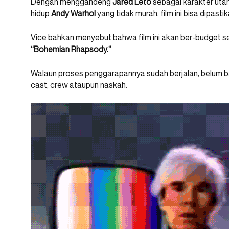
Dengan menggandeng
Jared Leto
sebagai karakter uta
hidup
Andy Warhol
yang tidak murah, film ini bisa dipast
Vice bahkan menyebut bahwa film ini akan ber-budget s
“Bohemian Rhapsody.”
Walaun proses penggarapannya sudah berjalan, belum ban
cast, crew ataupun naskah.