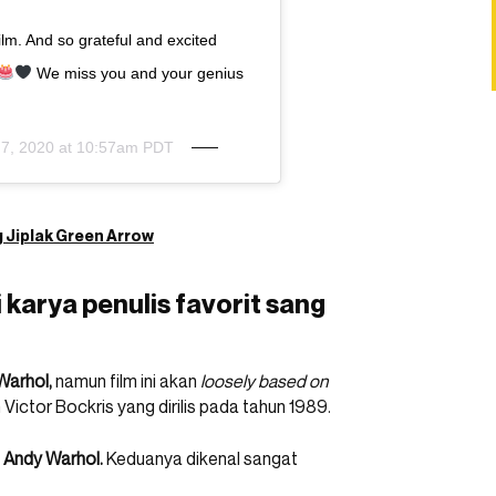
film. And so grateful and excited
We miss you and your genius
7, 2020 at 10:57am PDT
g Jiplak Green Arrow
 karya penulis favorit sang
Warhol,
namun film ini akan
loosely based on
an Victor Bockris yang dirilis pada tahun 1989.
t
Andy Warhol.
Keduanya dikenal sangat