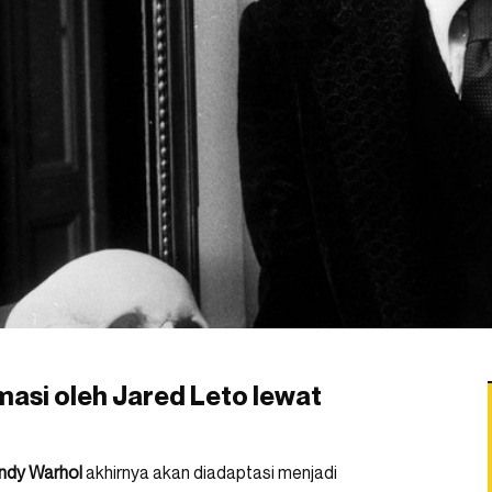
masi oleh Jared Leto lewat
ndy Warhol
akhirnya akan diadaptasi menjadi