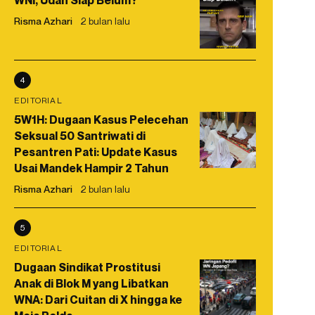
WNI, Udah Siap Belum?
Risma Azhari
2 bulan lalu
4
EDITORIAL
5W1H: Dugaan Kasus Pelecehan
Seksual 50 Santriwati di
Pesantren Pati: Update Kasus
Usai Mandek Hampir 2 Tahun
Risma Azhari
2 bulan lalu
5
EDITORIAL
Dugaan Sindikat Prostitusi
Anak di Blok M yang Libatkan
WNA: Dari Cuitan di X hingga ke