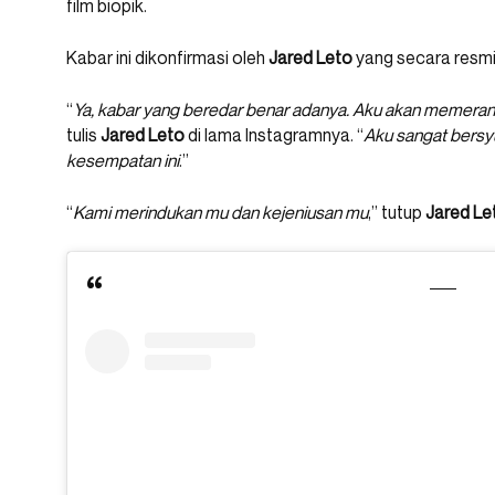
film biopik.
Kabar ini dikonfirmasi oleh
Jared Leto
yang secara resmi
“
Ya, kabar yang beredar benar adanya. Aku akan memeran
tulis
Jared Leto
di lama Instagramnya. “
Aku sangat bers
kesempatan ini
.”
“
Kami merindukan mu dan kejeniusan mu
,” tutup
Jared Le