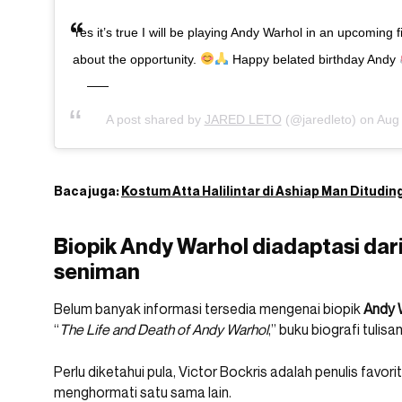
Yes it’s true I will be playing Andy Warhol in an upcoming 
about the opportunity.
Happy belated birthday Andy
A post shared by
JARED LETO
(@jaredleto) on
Aug 
Baca juga:
Kostum Atta Halilintar di Ashiap Man Ditudin
Biopik Andy Warhol diadaptasi dari
seniman
Belum banyak informasi tersedia mengenai biopik
Andy 
“
The Life and Death of Andy Warhol
,” buku biografi tulis
Perlu diketahui pula, Victor Bockris adalah penulis favori
menghormati satu sama lain.