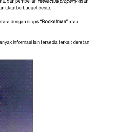
ma, dan pembelian
intellectual property
kisah
ikan akan berbudget besar.
etara dengan biopik
“Rocketman”
atau
yak informasi lain tersedia terkait deretan