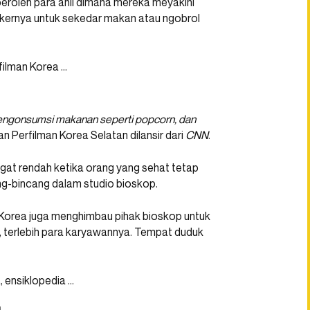
peroleh para ahli dimana mereka meyakini
kernya untuk sekedar makan atau ngobrol
engonsumsi makanan seperti popcorn, dan
n Perfilman Korea Selatan dilansir dari
CNN
.
ngat rendah ketika orang yang sehat tetap
g-bincang dalam studio bioskop.
Korea juga menghimbau pihak bioskop untuk
 terlebih para karyawannya. Tempat duduk
a