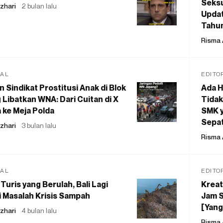
Seksu
zhari
2 bulan lalu
Updat
Tahu
Risma 
IAL
EDITO
 Sindikat Prostitusi Anak di Blok
Ada H
 Libatkan WNA: Dari Cuitan di X
Tidak
 ke Meja Polda
SMK y
Sepat
zhari
3 bulan lalu
Risma 
IAL
EDITO
Turis yang Berulah, Bali Lagi
Kreat
 Masalah Krisis Sampah
Jam S
[Yang
zhari
4 bulan lalu
Risma 