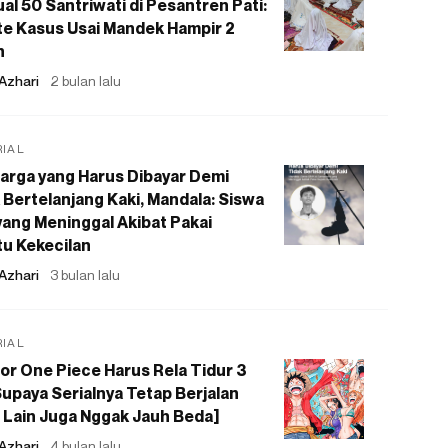
al 50 Santriwati di Pesantren Pati:
e Kasus Usai Mandek Hampir 2
n
Azhari
2 bulan lalu
RIAL
arga yang Harus Dibayar Demi
 Bertelanjang Kaki, Mandala: Siswa
ang Meninggal Akibat Pakai
u Kekecilan
Azhari
3 bulan lalu
RIAL
or One Piece Harus Rela Tidur 3
upaya Serialnya Tetap Berjalan
 Lain Juga Nggak Jauh Beda]
Azhari
4 bulan lalu