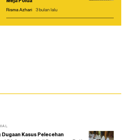
Meja Polda
Risma Azhari
3 bulan lalu
RIAL
: Dugaan Kasus Pelecehan