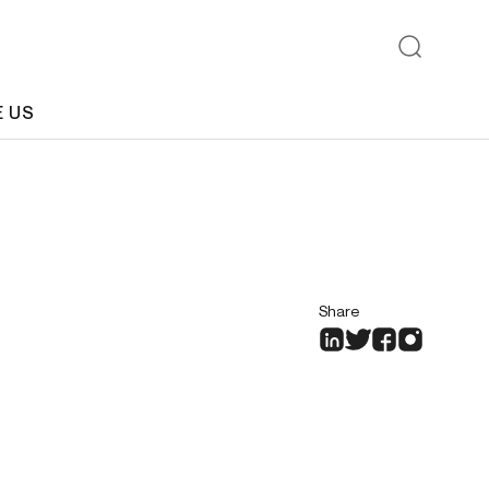
E US
Share