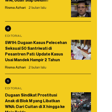
WNI, Udah Siap Belum?
Risma Azhari
2 bulan lalu
4
EDITORIAL
5W1H: Dugaan Kasus Pelecehan
Seksual 50 Santriwati di
Pesantren Pati: Update Kasus
Usai Mandek Hampir 2 Tahun
Risma Azhari
2 bulan lalu
5
EDITORIAL
Dugaan Sindikat Prostitusi
Anak di Blok M yang Libatkan
WNA: Dari Cuitan di X hingga ke