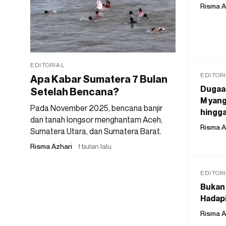
Risma A
EDITORIAL
EDITOR
Apa Kabar Sumatera 7 Bulan
Dugaan
Setelah Bencana?
M yang
Pada November 2025, bencana banjir
hingga
dan tanah longsor menghantam Aceh,
Risma A
Sumatera Utara, dan Sumatera Barat.
Risma Azhari
1 bulan lalu
EDITOR
Bukan 
Hadapi
Risma A