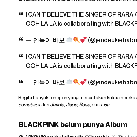
I CAN’T BELIEVE THE SINGER OF RAR
OOH LA LA is collaborating with BLACK
— 젠득이 바보
(@jendeukiebab
I CAN’T BELIEVE THE SINGER OF RAR
OOH LA LA is collaborating with BLACK
— 젠득이 바보
(@jendeukiebab
Begitu banyak resepon yang menyatakan kalau mereka 
comeback
dari
Jennie
,
Jisoo
,
Rose
, dan
Lisa
.
BLACKPINK belum punya Album