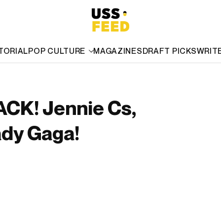
TORIAL
POP CULTURE
MAGAZINES
DRAFT PICKS
WRIT
K! Jennie Cs,
ady Gaga!