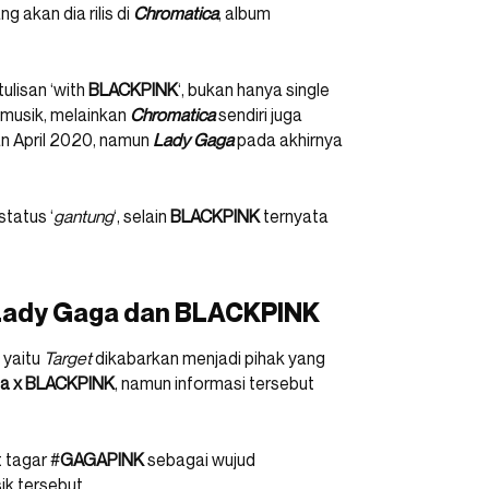
ng akan dia rilis di
Chromatica
, album
s tulisan ‘with
BLACKPINK
‘, bukan hanya single
 musik, melainkan
Chromatica
sendiri juga
lan April 2020, namun
Lady
Gaga
pada akhirnya
tatus ‘
gantung
‘, selain
BLACKPINK
ternyata
 Lady Gaga dan BLACKPINK
 yaitu
Target
dikabarkan menjadi pihak yang
a x BLACKPINK
, namun informasi tersebut
 tagar #
GAGAPINK
sebagai wujud
k tersebut.