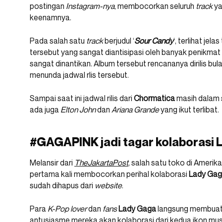
postingan
Instagram-nya
, membocorkan seluruh
track
ya
keenamnya.
Pada salah satu
track
berjudul ‘
Sour
Candy
‘, terlihat jela
tersebut yang sangat diantisipasi oleh banyak penikmat
sangat dinantikan. Album tersebut rencananya dirilis bu
menunda jadwal rlis tersebut.
Sampai saat ini jadwal rilis dari
Chormatica
masih dalam s
ada juga
Elton John
dan
Ariana Grande
yang ikut terlibat.
#GAGAPINK jadi tagar kolaborasi
Melansir dari
TheJakartaPost
, salah satu toko di Amerika
pertama kali membocorkan perihal kolaborasi
Lady Gag
sudah dihapus dari
website
.
Para
K-Pop lover
dan
fans
Lady
Gaga
langsung membuat
antusiasme mereka akan kolaborasi dari kedua ikon musi