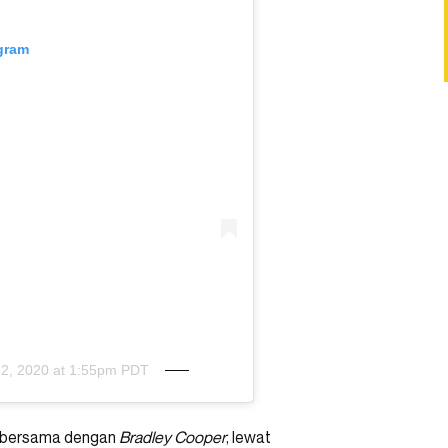
agram
22, 2020 at 1:55pm PDT
‘ bersama dengan
Bradley
Cooper
, lewat