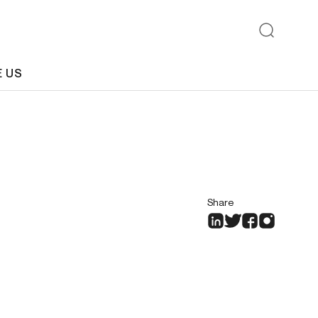
E US
Share