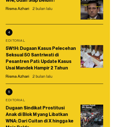
WNI, Udah Siap Belum?
Risma Azhari
2 bulan lalu
4
EDITORIAL
5W1H: Dugaan Kasus Pelecehan
Seksual 50 Santriwati di
Pesantren Pati: Update Kasus
Usai Mandek Hampir 2 Tahun
Risma Azhari
2 bulan lalu
5
EDITORIAL
Dugaan Sindikat Prostitusi
Anak di Blok M yang Libatkan
WNA: Dari Cuitan di X hingga ke