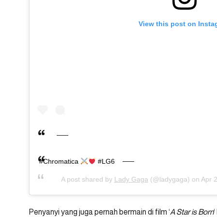
View this post on Inst
#Chromatica
#LG6
A post shared by
Lady Gaga
(@ladygaga) on
Apr 
Penyanyi yang juga pernah bermain di film ‘
A Star is Born