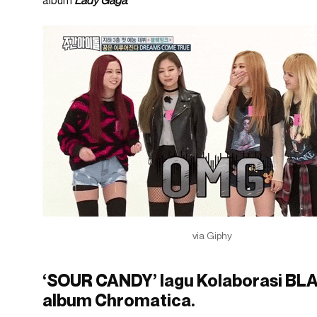
album
Lady Gaga
.
via Giphy
‘SOUR CANDY’ lagu Kolaborasi BL
album Chromatica.