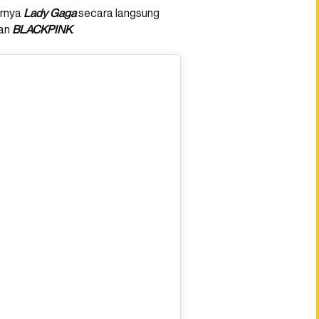
irnya
Lady Gaga
secara langsung
gan
BLACKPINK
.