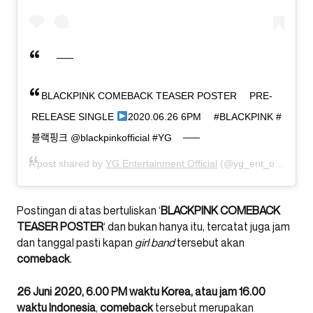
⠀ BLACKPINK COMEBACK TEASER POSTER ⠀ PRE-
RELEASE SINGLE
2020.06.26 6PM ⠀ #BLACKPINK #
블랙핑크 @blackpinkofficial #YG
A post shared by
YG Entertainment Official
(@yg_ent_official) on
Postingan di atas bertuliskan ‘
BLACKPINK
COMEBACK
TEASER
POSTER
‘ dan bukan hanya itu, tercatat juga jam
dan tanggal pasti kapan
girl band
tersebut akan
comeback
.
26 Juni 2020, 6.00 PM waktu Korea, atau jam 16.00
waktu Indonesia
,
comeback
tersebut merupakan