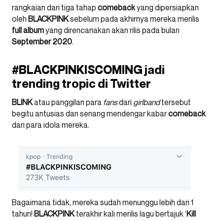
rangkaian dari tiga tahap
comeback
yang dipersiapkan
oleh
BLACKPINK
sebelum pada akhirnya mereka merilis
full album
yang direncanakan akan rilis pada bulan
September
2020
.
#BLACKPINKISCOMING jadi
trending tropic di Twitter
BLINK
atau panggilan para
fans
dari
girlband
tersebut
begitu antusias dan senang mendengar kabar
comeback
dari para idola mereka.
Bagaimana tidak, mereka sudah menunggu lebih dari 1
tahun!
BLACKPINK
terakhir kali merilis lagu bertajuk ‘
Kill