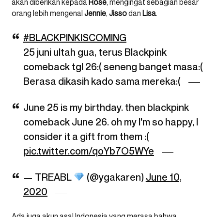
akan diberikan kepada
Rose
, mengingat sebagian besar
orang lebih mengenal
Jennie
,
Jisso
dan
Lisa
.
#BLACKPINKISCOMING
25 juni ultah gua, terus Blackpink
comeback tgl 26:( seneng banget masa:(
Berasa dikasih kado sama mereka:(
June 25 is my birthday. then blackpink
comeback June 26. oh my I'm so happy, I
consider it a gift from them :(
pic.twitter.com/qoYb7O5WYe
— TREABL
(@ygakaren)
June 10,
2020
Ada juga akun asal Indonesia yang merasa bahwa