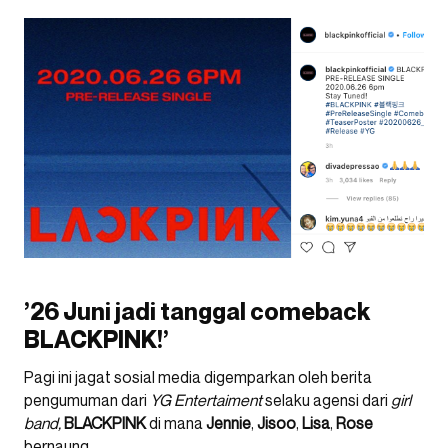
’26 Juni jadi tanggal comeback
BLACKPINK!’
Pagi ini jagat sosial media digemparkan oleh berita
pengumuman dari
YG
Entertaiment
selaku agensi dari
girl
band,
BLACKPINK
di mana
Jennie
,
Jisoo
,
Lisa
,
Rose
bernaung.