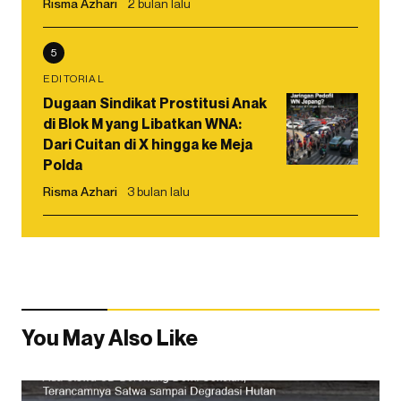
Risma Azhari
2 bulan lalu
5
EDITORIAL
Dugaan Sindikat Prostitusi Anak
di Blok M yang Libatkan WNA:
Dari Cuitan di X hingga ke Meja
Polda
Risma Azhari
3 bulan lalu
You May Also Like