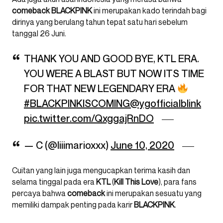
comeback
BLACKPINK
ini merupakan kado terindah bagi
dirinya yang berulang tahun tepat satu hari sebelum
tanggal 26 Juni.
THANK YOU AND GOOD BYE, KTL ERA.
YOU WERE A BLAST BUT NOW ITS TIME
FOR THAT NEW LEGENDARY ERA
#BLACKPINKISCOMING
@ygofficialblink
pic.twitter.com/QxggajRnDO
— C (@liiimarioxxx)
June 10, 2020
Cuitan yang lain juga mengucapkan terima kasih dan
selama tinggal pada era
KTL
(
Kill
This
Love
), para fans
percaya bahwa
comeback
ini merupakan sesuatu yang
memiliki dampak penting pada karir
BLACKPINK
.