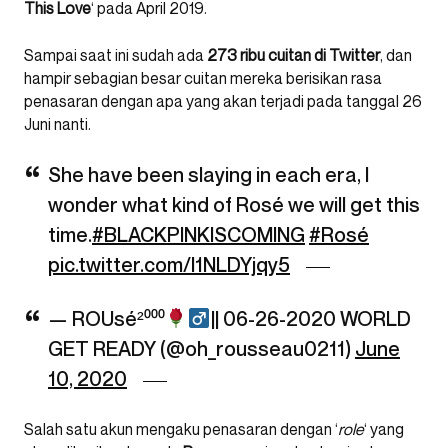
This
Love
‘ pada April 2019.
Sampai saat ini sudah ada
273 ribu cuitan di Twitter
, dan
hampir sebagian besar cuitan mereka berisikan rasa
penasaran dengan apa yang akan terjadi pada tanggal 26
Juni nanti.
She have been slaying in each era, I
wonder what kind of Rosé we will get this
time.
#BLACKPINKISCOMING
#Rosé
pic.twitter.com/I1NLDYjqy5
— ROUsé²⁰⁰⁰
|| 06-26-2020 WORLD
GET READY (@oh_rousseau0211)
June
10, 2020
Salah satu akun mengaku penasaran dengan ‘
role
‘ yang