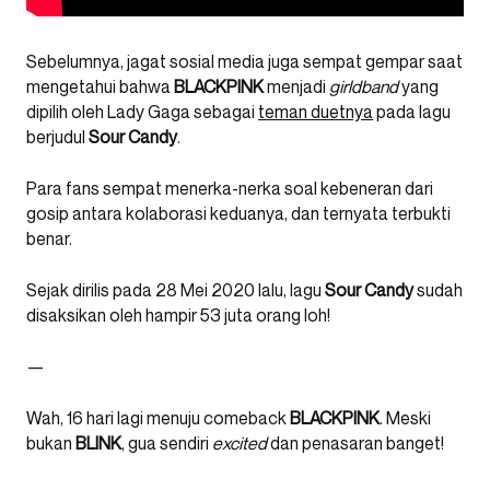
Sebelumnya, jagat sosial media juga sempat gempar saat
mengetahui bahwa
BLACKPINK
menjadi
girldband
yang
dipilih oleh Lady Gaga sebagai
teman duetnya
pada lagu
berjudul
Sour
Candy
.
Para fans sempat menerka-nerka soal kebeneran dari
gosip antara kolaborasi keduanya, dan ternyata terbukti
benar.
Sejak dirilis pada 28 Mei 2020 lalu, lagu
Sour
Candy
sudah
disaksikan oleh hampir 53 juta orang loh!
—
Wah, 16 hari lagi menuju comeback
BLACKPINK
. Meski
bukan
BLINK
, gua sendiri
excited
dan penasaran banget!