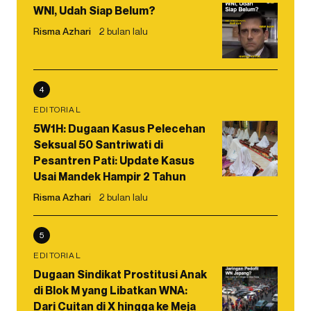
WNI, Udah Siap Belum?
Risma Azhari
2 bulan lalu
4
EDITORIAL
5W1H: Dugaan Kasus Pelecehan
Seksual 50 Santriwati di
Pesantren Pati: Update Kasus
Usai Mandek Hampir 2 Tahun
Risma Azhari
2 bulan lalu
5
EDITORIAL
Dugaan Sindikat Prostitusi Anak
di Blok M yang Libatkan WNA:
Dari Cuitan di X hingga ke Meja