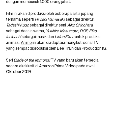
dengan membunuh 1.000 orang jahat.
Film ini akan diproduksi oleh beberapa artis jepang
ternama seperti
Hiroshi Hamasaki
, sebagai direktur,
Tadashi Kudo
sebagai direktur seni,
Aiko Shinohara
sebagai desain warna,
Yukihiro Masumoto
,
DOP, Eiko
Ishibashi
sebagai musik dan
Liden Films
untuk produksi
animasi.
Anime
ini akan diadaptasi mengikuti serial TV
yang sempat diproduksi oleh Bee Train dan Production IG.
Seri
Blade of the Immortal
TV yang baru akan tersedia
secara eksklusif di Amazon Prime Video pada awal
Oktober 2019
.