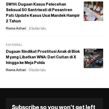
5W1H: Dugaan Kasus Pelecehan
Seksual 50 Santriwati di Pesantren
Pati: Update Kasus Usai Mandek Hampir
2 Tahun
Risma Azhari
2 bulan lalu
EDITORIAL
Dugaan Sindikat Prostitusi Anak di Blok
M yang Libatkan WNA: Dari Cuitan di X
hingga ke Meja Polda
Risma Azhari
3 bulan lalu
Subscribe so you won’t get left