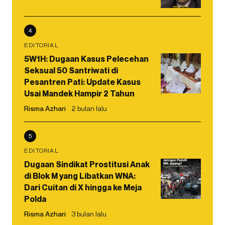
4
EDITORIAL
5W1H: Dugaan Kasus Pelecehan
Seksual 50 Santriwati di
Pesantren Pati: Update Kasus
Usai Mandek Hampir 2 Tahun
Risma Azhari
2 bulan lalu
5
EDITORIAL
Dugaan Sindikat Prostitusi Anak
di Blok M yang Libatkan WNA:
Dari Cuitan di X hingga ke Meja
Polda
Risma Azhari
3 bulan lalu