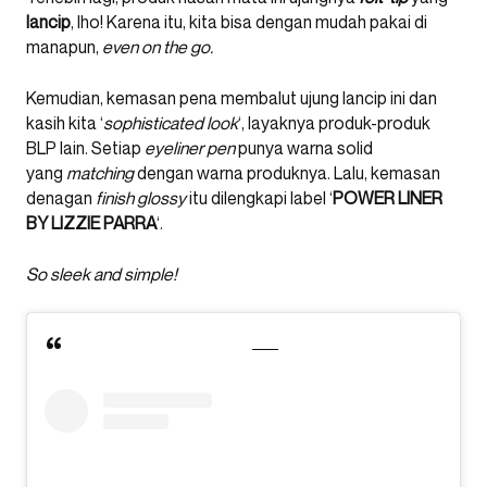
lancip
, lho! Karena itu, kita bisa dengan mudah pakai di
manapun,
even on the go.
Kemudian, kemasan pena membalut ujung lancip ini dan
kasih kita ‘
sophisticated look
‘, layaknya produk-produk
BLP lain. Setiap
eyeliner
pen
punya warna solid
yang
matching
dengan warna produknya. Lalu, kemasan
denagan
finish glossy
itu dilengkapi label ‘
POWER LINER
BY LIZZIE PARRA
‘.
So sleek and simple!