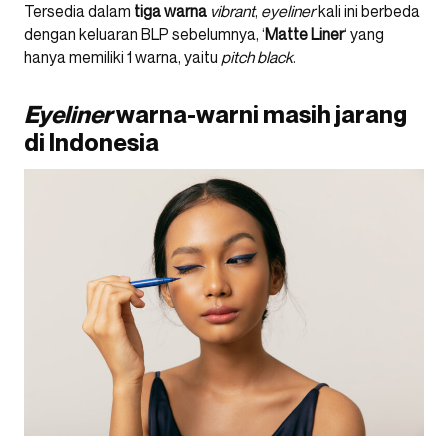
Tersedia dalam
tiga warna
vibrant
,
eyeliner
kali ini berbeda
dengan keluaran BLP sebelumnya, ‘
Matte Liner
‘ yang
hanya memiliki 1 warna, yaitu
pitch black
.
Eyeliner
warna-warni masih jarang
di Indonesia