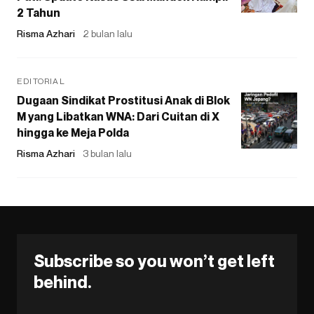
2 Tahun
Risma Azhari
2 bulan lalu
EDITORIAL
Dugaan Sindikat Prostitusi Anak di Blok
M yang Libatkan WNA: Dari Cuitan di X
hingga ke Meja Polda
Risma Azhari
3 bulan lalu
Subscribe so you won’t get left
behind.