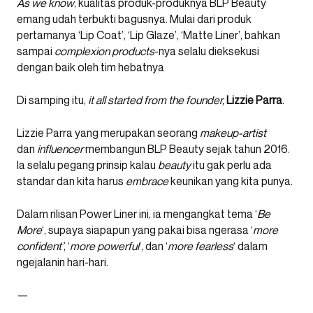
As we know
, kualitas produk-produknya BLP Beauty
emang udah terbukti bagusnya. Mulai dari produk
pertamanya ‘Lip Coat’, ‘Lip Glaze’, ‘Matte Liner’, bahkan
sampai
complexion products
-nya selalu dieksekusi
dengan baik oleh tim hebatnya
Di samping itu,
it all started from the founder,
Lizzie Parra
.
Lizzie Parra yang merupakan seorang
makeup-artist
dan
influencer
membangun BLP Beauty sejak tahun 2016.
Ia selalu pegang prinsip kalau
beauty
itu gak perlu ada
standar dan kita harus
embrace
keunikan yang kita punya.
Dalam rilisan Power Liner ini, ia mengangkat tema ‘
Be
More
‘, supaya siapapun yang pakai bisa ngerasa ‘
more
confident’
, ‘
more powerful
‘, dan ‘
more fearless
‘ dalam
ngejalanin hari-hari.
—