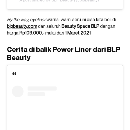
A post shared by BLP Beauty (@blpbeauty)
By the way,
eyeliner
warna-warni seru ini bisa kita beli di
blpbeauty.com
dan seluruh
Beauty Space BLP
dengan
harga
Rp109.000,-
mulai dari
1 Maret 2021
!
Cerita di balik Power Liner dari BLP
Beauty