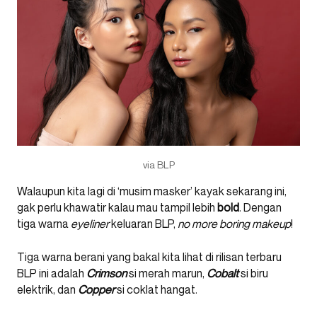
via BLP
Walaupun kita lagi di ‘musim masker’ kayak sekarang ini,
gak perlu khawatir kalau mau tampil lebih
bold
. Dengan
tiga warna
eyeliner
keluaran BLP,
no more boring makeup
!
Tiga warna berani yang bakal kita lihat di rilisan terbaru
BLP ini adalah
Crimson
si merah marun,
Cobalt
si biru
elektrik, dan
Copper
si coklat hangat.