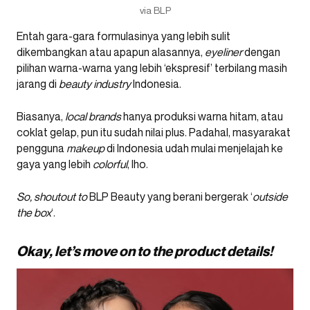
via BLP
Entah gara-gara formulasinya yang lebih sulit
dikembangkan atau apapun alasannya,
eyeliner
dengan
pilihan warna-warna yang lebih ‘ekspresif’ terbilang masih
jarang di
beauty industry
Indonesia.
Biasanya,
local brands
hanya produksi warna hitam, atau
coklat gelap, pun itu sudah nilai plus. Padahal, masyarakat
pengguna
makeup
di Indonesia udah mulai menjelajah ke
gaya yang lebih
colorful
, lho.
So, shoutout to
BLP Beauty yang berani bergerak ‘
outside
the box
‘.
Okay, let’s move on to the product details!