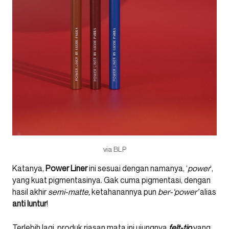
via BLP
Katanya,
Power Liner
ini sesuai dengan namanya, ‘
power
‘,
yang kuat pigmentasinya. Gak cuma pigmentasi, dengan
hasil akhir
semi-matte,
ketahanannya pun
ber-‘power’
alias
anti luntur
!
Terlebih lagi, produk riasan mata ini ujungnya
felt-tip
yang