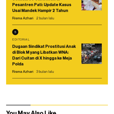
Pesantren Pati: Update Kasus
Usai Mandek Hampir 2 Tahun
Risma Azhari
2 bulan lalu
5
EDITORIAL
Dugaan Sindikat Prostitusi Anak
di Blok M yang Libatkan WNA:
Dari Cuitan di X hingga ke Meja
Polda
Risma Azhari
3 bulan lalu
You May Also Like