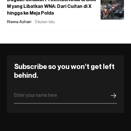
M yang Libatkan WNA: Dari Cuitan di X
hingga ke Meja Polda
Risma Azhari
3 bulan lalu
Subscribe so you won’t get left
behind.