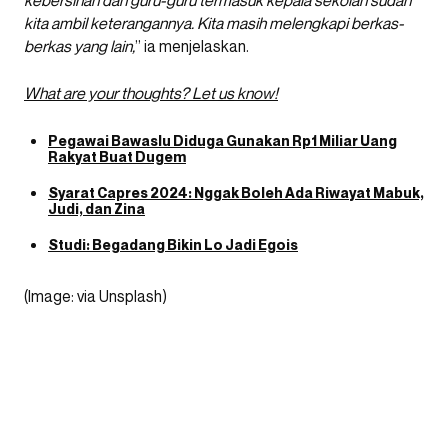
kebersihan dan guru-guru termasuk kepala sekolah sudah
kita ambil keterangannya. Kita masih melengkapi berkas-
berkas yang lain,
” ia menjelaskan.
What are your thoughts? Let
us
know!
Pegawai Bawaslu Diduga Gunakan Rp1 Miliar Uang
Rakyat Buat Dugem
Syarat Capres 2024: Nggak Boleh Ada Riwayat Mabuk,
Judi, dan Zina
Studi: Begadang Bikin Lo Jadi Egois
(Image: via Unsplash)