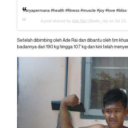
#aryapermana #health #fitness #muscle #joy #love #bliss 
A post shared by
Ade Rai
(@ade_rai) on
Jul 13
Setelah dibimbing oleh Ade Rai dan dibantu oleh tim kh
badannya dari 190 kg hingga 107 kg dan kini telah menye