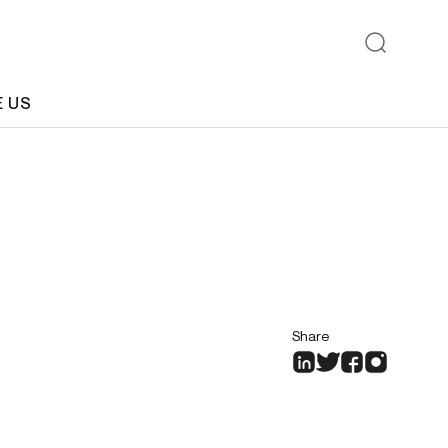
E US
Share