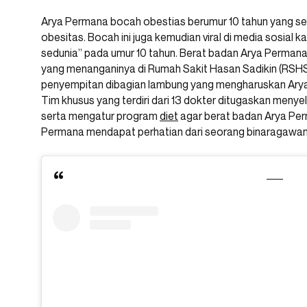
Arya Permana bocah obestias berumur 10 tahun yang s
obesitas. Bocah ini juga kemudian viral di media sosial
sedunia” pada umur 10 tahun. Berat badan Arya Permana
yang menanganinya di Rumah Sakit Hasan Sadikin (RSHS)
penyempitan dibagian lambung yang mengharuskan Ary
Tim khusus yang terdiri dari 13 dokter ditugaskan menye
serta mengatur program
diet
agar berat badan Arya Perm
Permana mendapat perhatian dari seorang binaragawan t