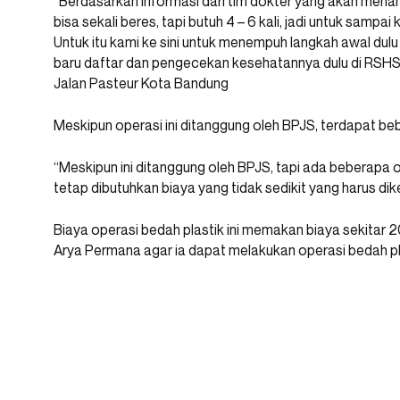
“Berdasarkan informasi dari tim dokter yang akan menang
bisa sekali beres, tapi butuh 4 – 6 kali, jadi untuk sampa
Untuk itu kami ke sini untuk menempuh langkah awal dulu 
baru daftar dan pengecekan kesehatannya dulu di RSHS,
Jalan Pasteur Kota Bandung
Meskipun operasi ini ditanggung oleh BPJS, terdapat be
“Meskipun ini ditanggung oleh BPJS, tapi ada beberapa o
tetap dibutuhkan biaya yang tidak sedikit yang harus d
Biaya operasi bedah plastik ini memakan biaya sekitar 
Arya Permana agar ia dapat melakukan operasi bedah p