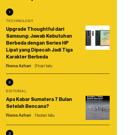
1
TECHNOLOGY
Upgrade Thoughtful dari
Samsung: Jawab Kebutuhan
Berbeda dengan Series HP
Lipat yang Dipecah Jadi Tiga
Karakter Berbeda
Risma Azhari
3 hari lalu
2
EDITORIAL
Apa Kabar Sumatera 7 Bulan
Setelah Bencana?
Risma Azhari
1 bulan lalu
3