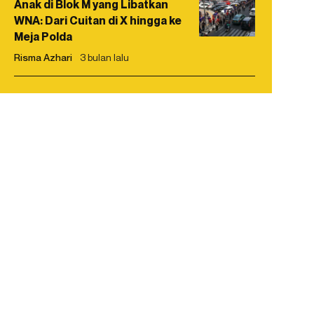
Anak di Blok M yang Libatkan
WNA: Dari Cuitan di X hingga ke
Meja Polda
Risma Azhari
3 bulan lalu