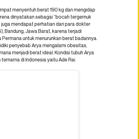
empat menyentuh berat 190 kg dan mengidap
 karena dinyatakan sebagai “bocah tergemuk
 juga mendapat perhatian dari para dokter
, Bandung, Jawa Barat, karena terjadi
a Permana untuk menurunkan berat badannya.
lidiki penyebab Arya mengalami obesitas,
ana menjadi berat ideal. Kondisi tubuh Arya
ernama di Indonesia yaitu Ade Rai.