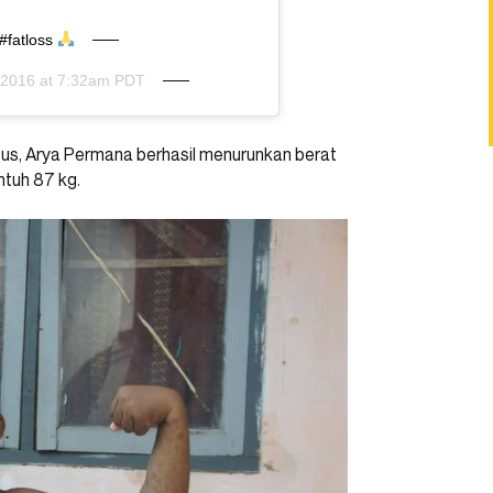
#fatloss
, 2016 at 7:32am PDT
usus, Arya Permana berhasil menurunkan berat
ntuh 87 kg.