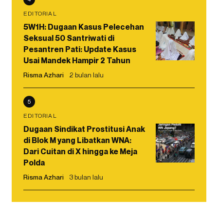
EDITORIAL
5W1H: Dugaan Kasus Pelecehan
Seksual 50 Santriwati di
Pesantren Pati: Update Kasus
Usai Mandek Hampir 2 Tahun
Risma Azhari
2 bulan lalu
5
EDITORIAL
Dugaan Sindikat Prostitusi Anak
di Blok M yang Libatkan WNA:
Dari Cuitan di X hingga ke Meja
Polda
Risma Azhari
3 bulan lalu