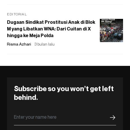
EDITORIAL
Dugaan Sindikat Prostitusi Anak di Blok
M yang Libatkan WNA: Dari Cuitan di X
hingga ke Meja Polda
Risma Azhari
3 bulan lalu
Subscribe so you won’t get left
behind.