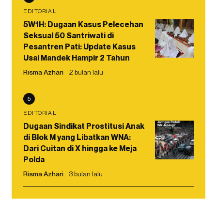
EDITORIAL
5W1H: Dugaan Kasus Pelecehan
Seksual 50 Santriwati di
Pesantren Pati: Update Kasus
Usai Mandek Hampir 2 Tahun
Risma Azhari
2 bulan lalu
5
EDITORIAL
Dugaan Sindikat Prostitusi Anak
di Blok M yang Libatkan WNA:
Dari Cuitan di X hingga ke Meja
Polda
Risma Azhari
3 bulan lalu