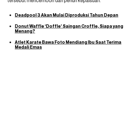
tersebut mencemooh dan penuh kepalsuan.
Deadpool 3 Akan Mulai Diproduksi Tahun Depan
Donut Waffle ‘Doffle’ Saingan Croffle, Siapa yang
Menang?
Atlet Karate Bawa Foto Mendiang Ibu Saat Terima
Medali Emas