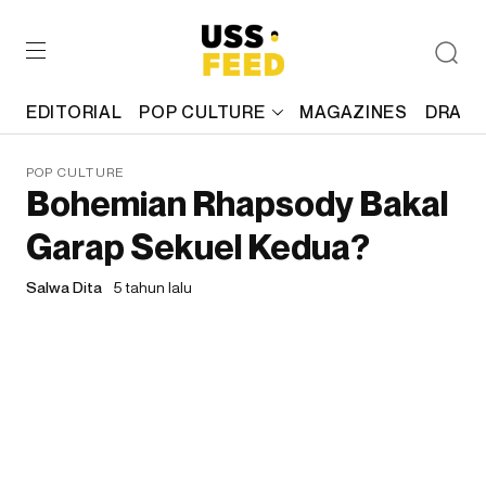
EDITORIAL
POP CULTURE
MAGAZINES
DRAFT
POP CULTURE
Bohemian Rhapsody Bakal
Garap Sekuel Kedua?
Salwa Dita
5 tahun lalu