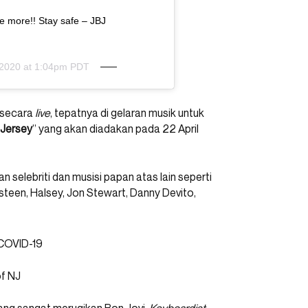
e more!! Stay safe – JBJ
 2020 at 1:04pm PDT
n secara
live
, tepatnya di gelaran musik untuk
 Jersey
” yang akan diadakan pada 22 April
 selebriti dan musisi papan atas lain seperti
gsteen, Halsey, Jon Stewart, Danny Devito,
of NJ
ang sangat merugikan Bon Jovi.
Keyboardist