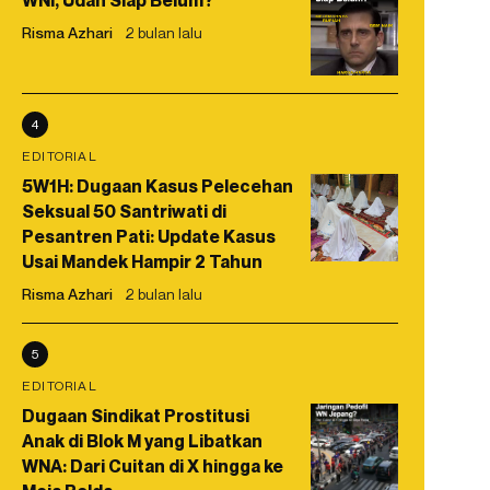
WNI, Udah Siap Belum?
Risma Azhari
2 bulan lalu
4
EDITORIAL
5W1H: Dugaan Kasus Pelecehan
Seksual 50 Santriwati di
Pesantren Pati: Update Kasus
Usai Mandek Hampir 2 Tahun
Risma Azhari
2 bulan lalu
5
EDITORIAL
Dugaan Sindikat Prostitusi
Anak di Blok M yang Libatkan
WNA: Dari Cuitan di X hingga ke