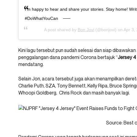
I’m happy to hear and share your stories. Stay home! Writ
#DoWhatYouCan
A post shared by
Bon Jovi
(@bonjovi) on
Apr 3,
Kini lagu tersebut pun sudah selesai dan siap dibawaka
penggalangan dana pandemi Corona bertajuk “
Jersey 4
mendatang.
Selain Jon, acara tersebut juga akan menampilkan deretan
Charlie Puth, SZA, Tony Bennett, Kelly Ripa, Bruce Sprin
Whoopi Goldberg, Chris Rock dan masih banyak lagi.
Source: Best 
Pandemi Corona yang tengah berlangsung saat ini mem