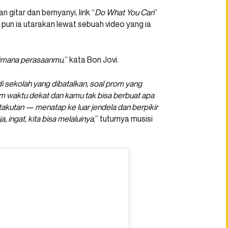
gitar dan bernyanyi, lirik “
Do What You Can
”
 pun ia utarakan lewat sebuah video yang ia
gaimana perasaanmu
,” kata Bon Jovi.
i sekolah yang dibatalkan, soal prom yang
lam waktu dekat dan kamu tak bisa berbuat apa
takutan — menatap ke luar jendela dan berpikir
 ingat, kita bisa melaluinya
,” tuturnya musisi