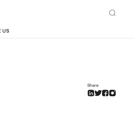
E US
Share