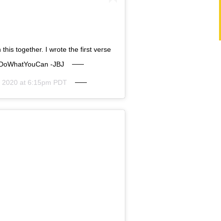
this together. I wrote the first verse
….#DoWhatYouCan -JBJ
, 2020 at 6:15pm PDT