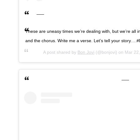
These are uneasy times we’re dealing with, but we’re all in 
and the chorus. Write me a verse. Let’s tell your story
A post shared by
Bon Jovi
(@bonjovi) on
Mar 22