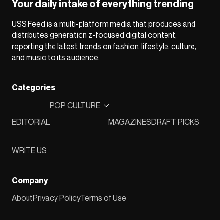
Your daily intake of everything trending
USS Feed is a multi-platform media that produces and
distributes generation z-focused digital content,
reporting the latest trends on fashion, lifestyle, culture,
and music to its audience.
Categories
POP CULTURE
EDITORIAL
MAGAZINES
DRAFT PICKS
WRITE US
Company
About
Privacy Policy
Terms of Use