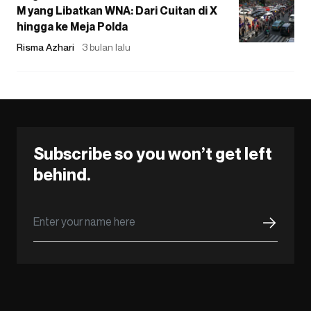
M yang Libatkan WNA: Dari Cuitan di X
hingga ke Meja Polda
Risma Azhari
3 bulan lalu
Subscribe so you won’t get left
behind.