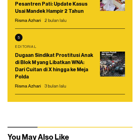
Pesantren Pati: Update Kasus
Usai Mandek Hampir 2 Tahun
Risma Azhari
2 bulan lalu
5
EDITORIAL
Dugaan Sindikat Prostitusi Anak
di Blok M yang Libatkan WNA:
Dari Cuitan di X hingga ke Meja
Polda
Risma Azhari
3 bulan lalu
You May Also Like