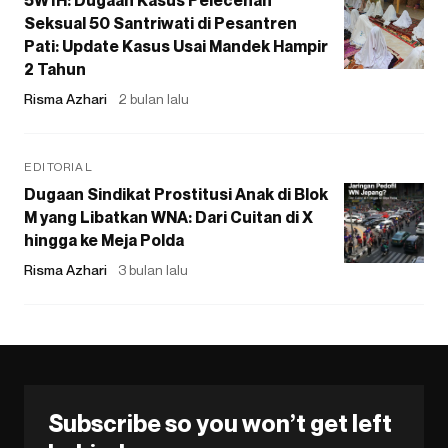
5W1H: Dugaan Kasus Pelecehan
Seksual 50 Santriwati di Pesantren
Pati: Update Kasus Usai Mandek Hampir
2 Tahun
Risma Azhari
2 bulan lalu
EDITORIAL
Dugaan Sindikat Prostitusi Anak di Blok
M yang Libatkan WNA: Dari Cuitan di X
hingga ke Meja Polda
Risma Azhari
3 bulan lalu
Subscribe so you won’t get left