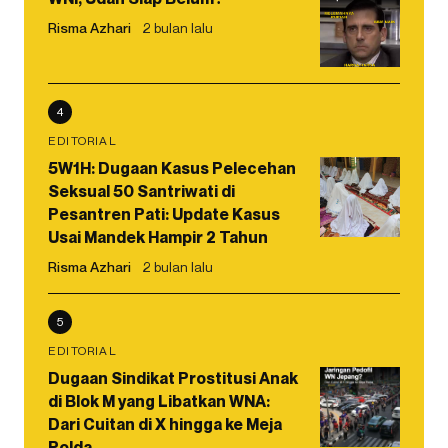
Risma Azhari
2 bulan lalu
4
EDITORIAL
5W1H: Dugaan Kasus Pelecehan
Seksual 50 Santriwati di
Pesantren Pati: Update Kasus
Usai Mandek Hampir 2 Tahun
Risma Azhari
2 bulan lalu
5
EDITORIAL
Dugaan Sindikat Prostitusi Anak
di Blok M yang Libatkan WNA:
Dari Cuitan di X hingga ke Meja
Polda