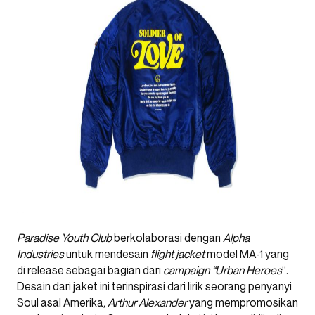
Paradise Youth Club
berkolaborasi dengan
Alpha
Industries
untuk mendesain
flight jacket
model MA-1 yang
di release sebagai bagian dari
campaign “Urban Heroes
“.
Desain dari jaket ini terinspirasi dari lirik seorang penyanyi
Soul asal Amerika
, Arthur Alexander
yang mempromosikan