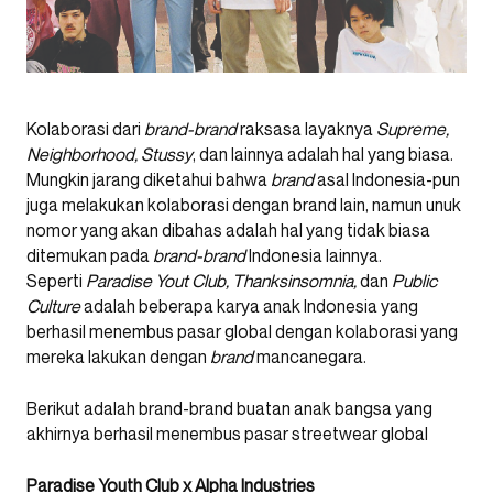
Kolaborasi dari
brand-brand
raksasa layaknya
Supreme,
Neighborhood, Stussy
, dan lainnya adalah hal yang biasa.
Mungkin jarang diketahui bahwa
brand
asal Indonesia-pun
juga melakukan kolaborasi dengan brand lain, namun unuk
nomor yang akan dibahas adalah hal yang tidak biasa
ditemukan pada
brand-brand
Indonesia lainnya.
Seperti
Paradise Yout Club, Thanksinsomnia,
dan
Public
Culture
adalah beberapa karya anak Indonesia yang
berhasil menembus pasar global dengan kolaborasi yang
mereka lakukan dengan
brand
mancanegara.
Berikut adalah brand-brand buatan anak bangsa yang
akhirnya berhasil menembus pasar streetwear global
Paradise Youth Club x Alpha Industries