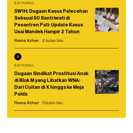
EDITORIAL
5W1H: Dugaan Kasus Pelecehan
Seksual 50 Santriwati di
Pesantren Pati: Update Kasus
Usai Mandek Hampir 2 Tahun
Risma Azhari
2 bulan lalu
5
EDITORIAL
Dugaan Sindikat Prostitusi Anak
di Blok M yang Libatkan WNA:
Dari Cuitan di X hingga ke Meja
Polda
Risma Azhari
3 bulan lalu