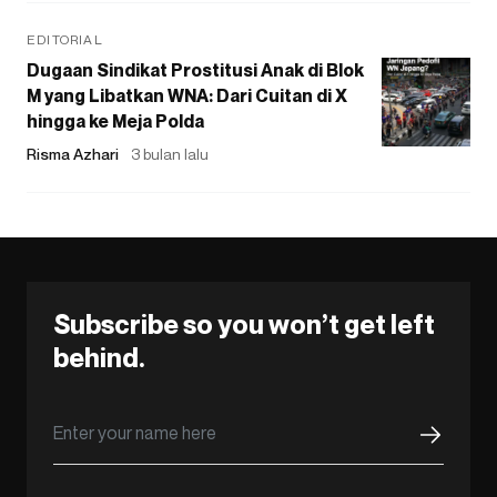
EDITORIAL
Dugaan Sindikat Prostitusi Anak di Blok
M yang Libatkan WNA: Dari Cuitan di X
hingga ke Meja Polda
Risma Azhari
3 bulan lalu
Subscribe so you won’t get left
behind.