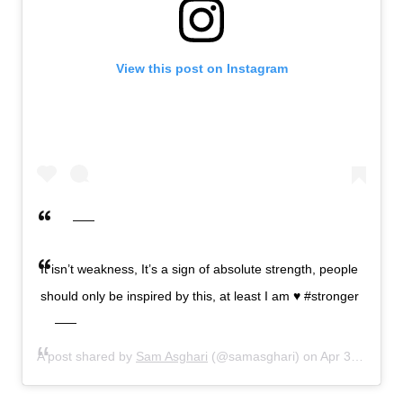
View this post on Instagram
It isn’t weakness, It’s a sign of absolute strength, people
should only be inspired by this, at least I am ♥️ #stronger
A post shared by
Sam Asghari
(@samasghari) on
Apr 3, 2019 at 7:55pm PDT