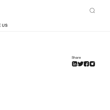
E US
Share