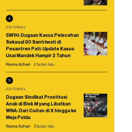
4
EDITORIAL
5W1H: Dugaan Kasus Pelecehan
Seksual 50 Santriwati di
Pesantren Pati: Update Kasus
Usai Mandek Hampir 2 Tahun
Risma Azhari
2 bulan lalu
5
EDITORIAL
Dugaan Sindikat Prostitusi
Anak di Blok M yang Libatkan
WNA: Dari Cuitan di X hingga ke
Meja Polda
Risma Azhari
3 bulan lalu