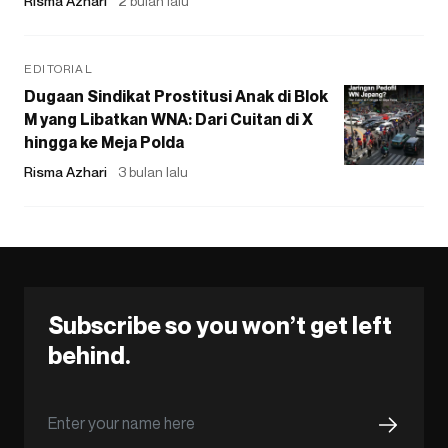
Risma Azhari
2 bulan lalu
EDITORIAL
Dugaan Sindikat Prostitusi Anak di Blok
M yang Libatkan WNA: Dari Cuitan di X
hingga ke Meja Polda
Risma Azhari
3 bulan lalu
Subscribe so you won’t get left
behind.