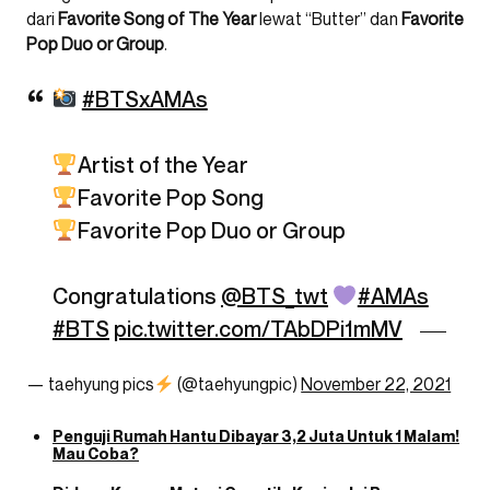
dari
Favorite Song of The Year
lewat “Butter” dan
Favorite
Pop Duo or Group
.
#BTSxAMAs
Artist of the Year
Favorite Pop Song
Favorite Pop Duo or Group
Congratulations
@BTS_twt
#AMAs
#BTS
pic.twitter.com/TAbDPi1mMV
— taehyung pics
(@taehyungpic)
November 22, 2021
Penguji Rumah Hantu Dibayar 3,2 Juta Untuk 1 Malam!
Mau Coba?