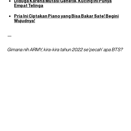
Diduga Karena Mutasi Genetik, Kucing Ini Punya
Empat Telinga
Pria Ini Ciptakan Piano yang Bisa Bakar Sate! Begini
Wujudnya!
—
Gimana nih ARMY, kira-kira tahun 2022 se’pecah’ apa BTS?