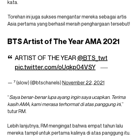
kata.
Torehan ini juga sukses mengantar mereka sebagai artis
Asia pertama yang berhasil meraih penghargaan tersebut!
BTS Artist of The Year AMA 2021
ARTIST OF THE YEAR
@BTS_twt
pic.twitter.com/oUqkp04VSY
— ⁷ (slow) (@btschaneIs)
November 22, 2021
“
Saya benar-benar lupa ayang ingin saya ucapkan. Terima
kasih AMA, kami merasa terhormat di atas panggung in
i,”
tutur RM.
Lebih lanjutnya, RM mengingat bahwa empat tahun lalu
mereka tampil untuk pertama kalinya di atas panggung itu.