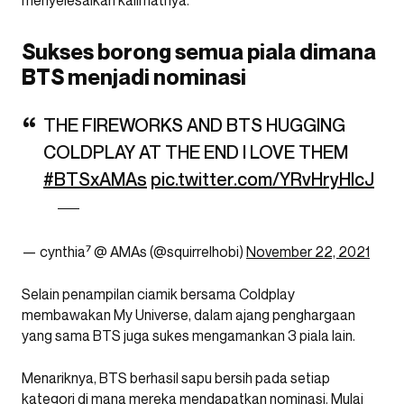
menyelesaikan kalimatnya.
Sukses borong semua piala dimana
BTS menjadi nominasi
THE FIREWORKS AND BTS HUGGING
COLDPLAY AT THE END I LOVE THEM
#BTSxAMAs
pic.twitter.com/YRvHryHlcJ
— cynthia⁷ @ AMAs (@squirrelhobi)
November 22, 2021
Selain penampilan ciamik bersama Coldplay
membawakan My Universe, dalam ajang penghargaan
yang sama BTS juga sukes mengamankan 3 piala lain.
Menariknya, BTS berhasil sapu bersih pada setiap
kategori di mana mereka mendapatkan nominasi. Mulai