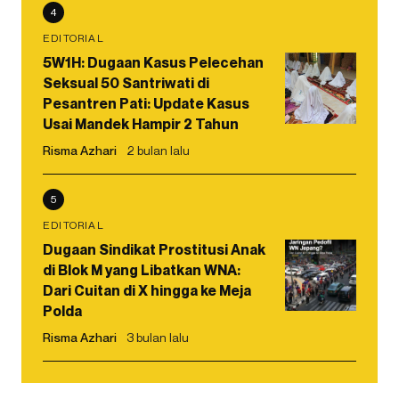
4
EDITORIAL
5W1H: Dugaan Kasus Pelecehan
Seksual 50 Santriwati di
Pesantren Pati: Update Kasus
Usai Mandek Hampir 2 Tahun
Risma Azhari
2 bulan lalu
5
EDITORIAL
Dugaan Sindikat Prostitusi Anak
di Blok M yang Libatkan WNA:
Dari Cuitan di X hingga ke Meja
Polda
Risma Azhari
3 bulan lalu