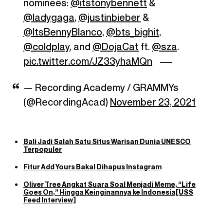
nominees:
@itstonybennett
&
@ladygaga
,
@justinbieber
&
@ItsBennyBlanco
,
@bts_bighit
,
@coldplay
, and
@DojaCat
ft.
@sza
.
pic.twitter.com/JZ33yhaMQn
— Recording Academy / GRAMMYs
(@RecordingAcad)
November 23, 2021
Bali Jadi Salah Satu Situs Warisan Dunia UNESCO
Terpopuler
Fitur Add Yours Bakal Dihapus Instagram
Oliver Tree Angkat Suara Soal Menjadi Meme, “Life
Goes On,” Hingga Keinginannya ke Indonesia[USS
Feed Interview]