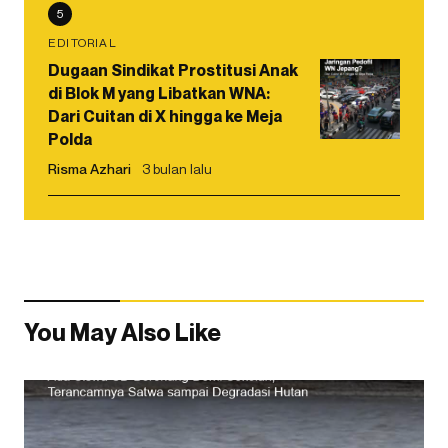
5
EDITORIAL
Dugaan Sindikat Prostitusi Anak
di Blok M yang Libatkan WNA:
Dari Cuitan di X hingga ke Meja
Polda
Risma Azhari
3 bulan lalu
You May Also Like