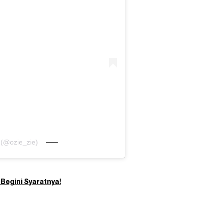
 (@ozie_zie)
 Begini Syaratnya!