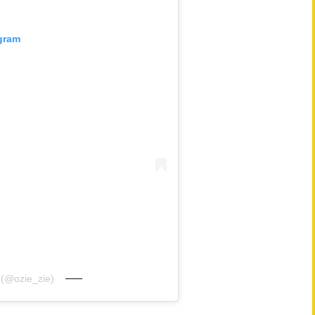
agram
 (@ozie_zie)