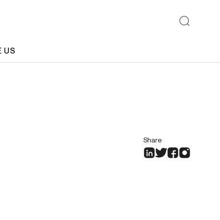
E US
Share