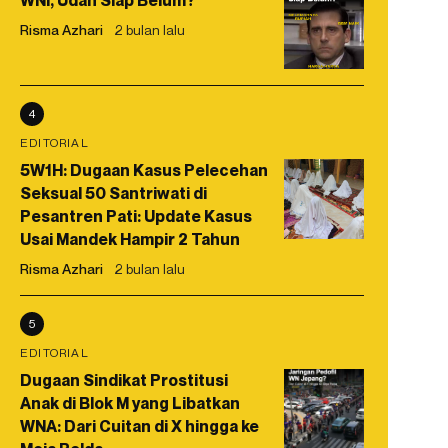
WNI, Udah Siap Belum?
Risma Azhari
2 bulan lalu
4
EDITORIAL
5W1H: Dugaan Kasus Pelecehan
Seksual 50 Santriwati di
Pesantren Pati: Update Kasus
Usai Mandek Hampir 2 Tahun
Risma Azhari
2 bulan lalu
5
EDITORIAL
Dugaan Sindikat Prostitusi
Anak di Blok M yang Libatkan
WNA: Dari Cuitan di X hingga ke