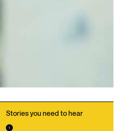
Stories you need to hear
1