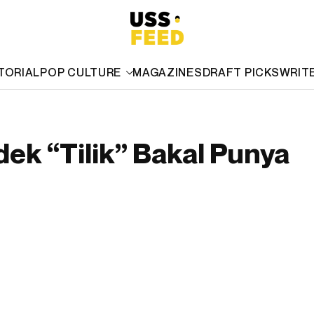
TORIAL
POP CULTURE
MAGAZINES
DRAFT PICKS
WRIT
dek “Tilik” Bakal Punya