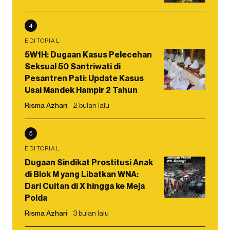
4
EDITORIAL
5W1H: Dugaan Kasus Pelecehan
Seksual 50 Santriwati di
Pesantren Pati: Update Kasus
Usai Mandek Hampir 2 Tahun
Risma Azhari
2 bulan lalu
5
EDITORIAL
Dugaan Sindikat Prostitusi Anak
di Blok M yang Libatkan WNA:
Dari Cuitan di X hingga ke Meja
Polda
Risma Azhari
3 bulan lalu