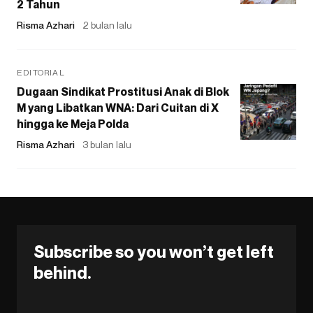
2 Tahun
Risma Azhari
2 bulan lalu
EDITORIAL
Dugaan Sindikat Prostitusi Anak di Blok
M yang Libatkan WNA: Dari Cuitan di X
hingga ke Meja Polda
Risma Azhari
3 bulan lalu
Subscribe so you won’t get left
behind.