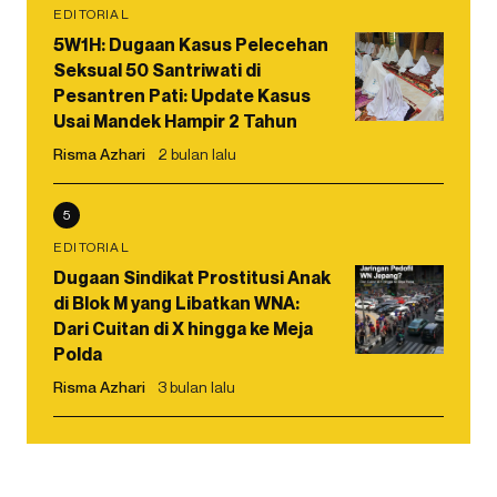
EDITORIAL
5W1H: Dugaan Kasus Pelecehan
Seksual 50 Santriwati di
Pesantren Pati: Update Kasus
Usai Mandek Hampir 2 Tahun
Risma Azhari
2 bulan lalu
5
EDITORIAL
Dugaan Sindikat Prostitusi Anak
di Blok M yang Libatkan WNA:
Dari Cuitan di X hingga ke Meja
Polda
Risma Azhari
3 bulan lalu