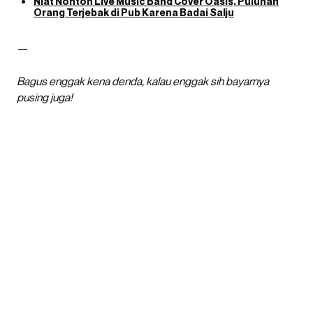
Niat Nonton Live Music Band Cover Oasis, Puluhan
Orang Terjebak di Pub Karena Badai Salju
—
Bagus enggak kena denda, kalau enggak sih bayarnya
pusing juga!