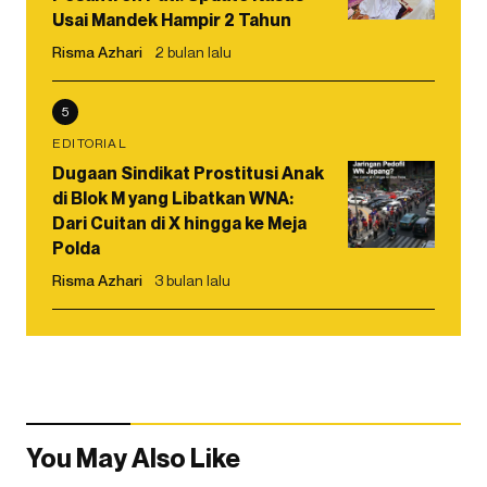
Usai Mandek Hampir 2 Tahun
Risma Azhari
2 bulan lalu
5
EDITORIAL
Dugaan Sindikat Prostitusi Anak
di Blok M yang Libatkan WNA:
Dari Cuitan di X hingga ke Meja
Polda
Risma Azhari
3 bulan lalu
You May Also Like