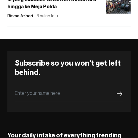
hingga ke Meja Polda
Risma Azhari
3 bulan lalu
Subscribe so you won’t get left
behind.
Your daily intake of everything trending