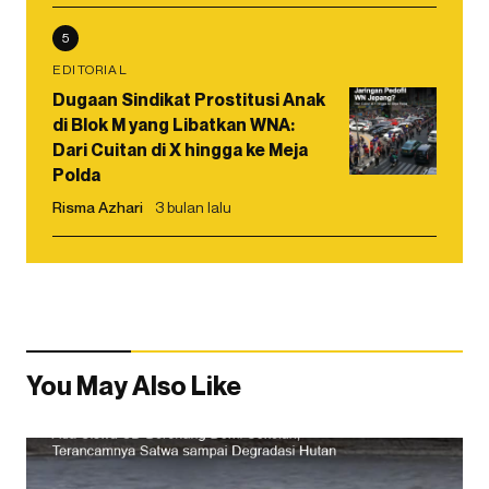
5
EDITORIAL
Dugaan Sindikat Prostitusi Anak
di Blok M yang Libatkan WNA:
Dari Cuitan di X hingga ke Meja
Polda
Risma Azhari
3 bulan lalu
You May Also Like