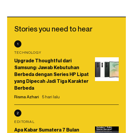
Stories you need to hear
1
TECHNOLOGY
Upgrade Thoughtful dari
Samsung: Jawab Kebutuhan
Berbeda dengan Series HP Lipat
yang Dipecah Jadi Tiga Karakter
Berbeda
Risma Azhari
5 hari lalu
2
EDITORIAL
Apa Kabar Sumatera 7 Bulan